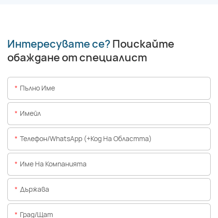
Интересувате се?
Поискайте
обаждане от специалист
Пълно Име
Имейл
Телефон/WhatsApp (+Код На Областта)
Име На Компанията
Държава
Град/щат