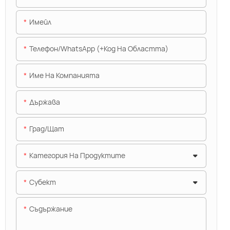
Имейл
Телефон/WhatsApp (+Код На Областта)
Име На Компанията
Държава
Град/щат
Категория На Продуктите
Субект
Съдържание