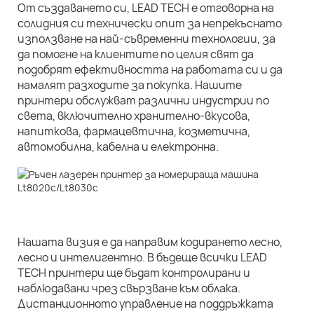
От създаването си, LEAD TECH е отговорна на
солидния си технически опит за непрекъснато
използване на най-съвременни технологии, за
да помогне на клиентите по целия свят да
подобрят ефективността на работата си и да
намалят разходите за покупка. Нашите
принтери обслужват различни индустрии по
света, включително хранително-вкусова,
напиткова, фармацевтична, козметична,
автомобилна, кабелна и електронна.
Нашата визия е да направим кодирането лесно,
лесно и интелигентно. В бъдеще всички LEAD
TECH принтери ще бъдат контролирани и
наблюдавани чрез свързване към облака.
Дистанционното управление на поддръжката