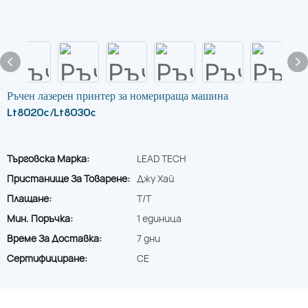
Ръчен лазерен принтер за номерираща машина
Lt8020c/Lt8030c
Търговска Марка:
LEAD TECH
Пристанище За Товарене:
Джу Хай
Плащане:
T/T
Мин. Поръчка:
1 единица
Време За Доставка:
7 дни
Сертифициране:
CE