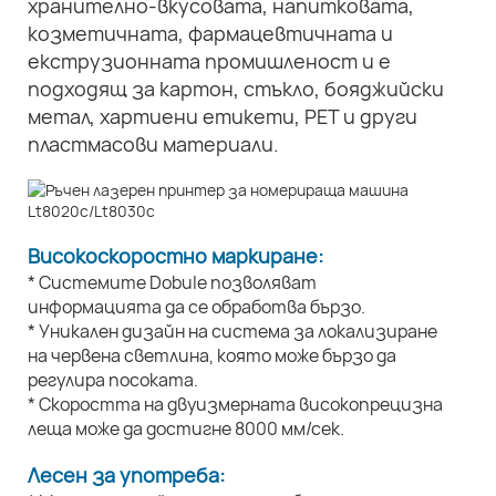
хранително-вкусовата, напитковата,
козметичната, фармацевтичната и
екструзионната промишленост и е
подходящ за картон, стъкло, бояджийски
метал, хартиени етикети, PET и други
пластмасови материали.
Високоскоростно маркиране:
* Системите Dobule позволяват
информацията да се обработва бързо.
* Уникален дизайн на система за локализиране
на червена светлина, която може бързо да
регулира посоката.
* Скоростта на двуизмерната високопрецизна
леща може да достигне 8000 мм/сек.
Лесен за употреба: