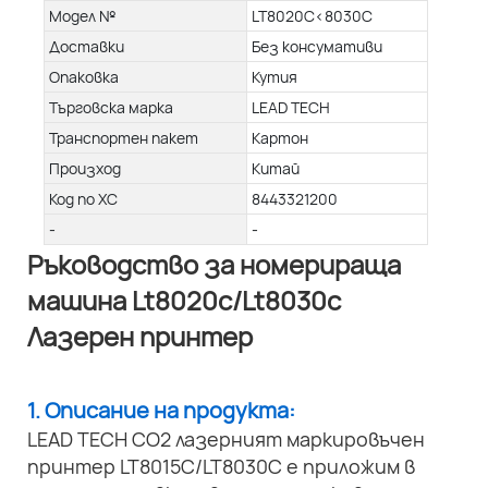
Модел №
LT8020C<8030C
Доставки
Без консумативи
Опаковка
Кутия
Търговска марка
LEAD TECH
Транспортен пакет
Картон
Произход
Китай
Код по ХС
8443321200
-
-
Ръководство за номерираща
машина Lt8020c/Lt8030c
Лазерен принтер
1. Описание на продукта:
LEAD TECH CO2 лазерният маркировъчен
принтер LT8015C/LT8030C е приложим в