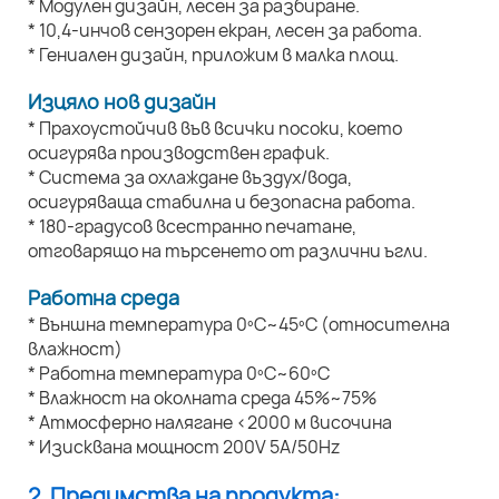
* Модулен дизайн, лесен за разбиране.
* 10,4-инчов сензорен екран, лесен за работа.
* Гениален дизайн, приложим в малка площ.
Изцяло нов дизайн
* Прахоустойчив във всички посоки, което
осигурява производствен график.
* Система за охлаждане въздух/вода,
осигуряваща стабилна и безопасна работа.
* 180-градусов всестранно печатане,
отговарящо на търсенето от различни ъгли.
Работна среда
* Външна температура 0ºC~45ºC (относителна
влажност)
* Работна температура 0ºC~60ºC
* Влажност на околната среда 45%~75%
* Атмосферно налягане <2000 м височина
* Изисквана мощност 200V 5A/50Hz
2. Предимства на продукта: