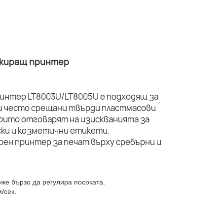
ркиращ принтер
интер LT8003U/LT8005U е подходящ за
ги често срещани твърди пластмасови
оито отговарят на изискванията за
ки и козметични етикети.
оже бързо да регулира посоката.
/сек.