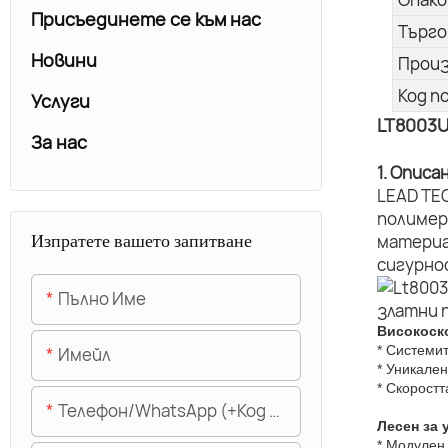
Присъединете се към нас
Търго
Новини
Прои
Код п
Услуги
LT8003
За нас
1. Описа
LEAD TE
полимер
Изпратете вашето запитване
материа
сигурно
Пълно Име
Високоск
* Системи
Имейл
* Уникален
* Скорост
Телефон/WhatsApp (+Код На Областта)
Лесен за 
* Модулен 