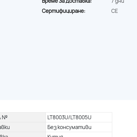
Време За Доставка:
7 дни
Сертифициране:
CE
л №
LT8003U/LT8005U
авки
Без консумативи
вка
Кутия