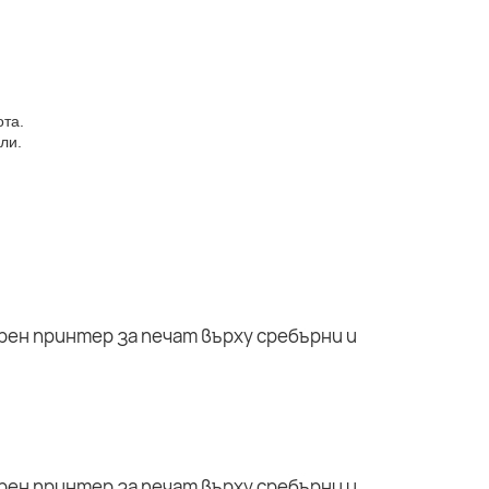
ота.
ли.