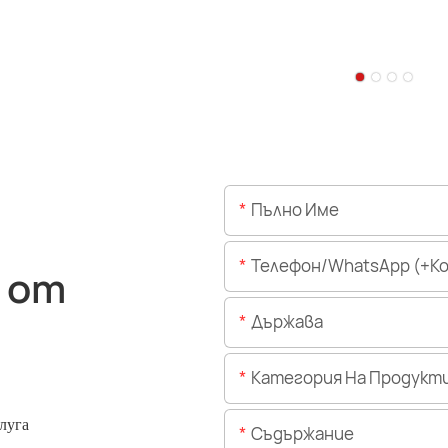
Пълно Име
Телефон/WhatsApp (+Код На 
 от
Държава
Категория На Продукт
луга
Съдържание