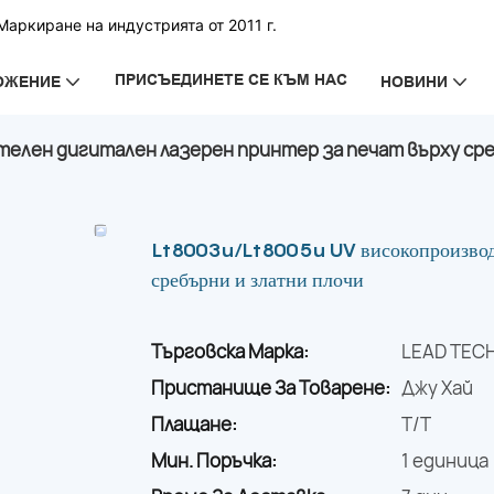
аркиране на индустрията от 2011 г.
ПРИСЪЕДИНЕТЕ СЕ КЪМ НАС
ОЖЕНИЕ
НОВИНИ
телен дигитален лазерен принтер за печат върху сре
Lt8003u/Lt8005u UV високопроизводит
сребърни и златни плочи
Търговска Марка:
LEAD TEC
Пристанище За Товарене:
Джу Хай
Плащане:
T/T
Мин. Поръчка:
1 единица