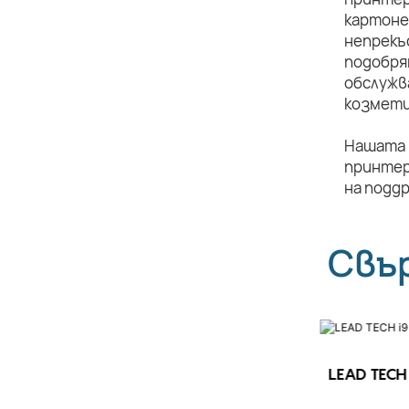
картоне
непрекъ
подобря
обслужв
козмети
Нашата 
принтер
на подд
Свъ
LEAD TECH 
LEAD TECH i9 STD Високоскоростен