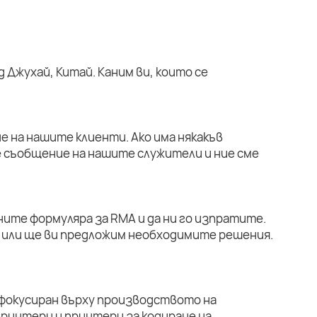
 Джухай, Китай. Каним ви, които се
е на нашите клиенти. Ако има някакъв
е съобщение на нашите служители и ние сме
ните формуляра за RMA и да ни го изпратите.
или ще ви предложим необходимите решения.
 фокусиран върху производството на
ринтери и принтери за кодиране на