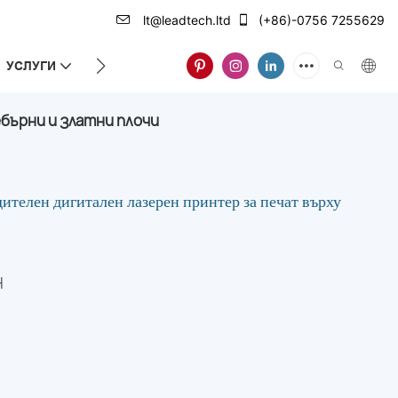
lt@leadtech.ltd
(+86)-0756 7255629
УСЛУГИ
ЗА НАС
бърни и златни плочи
елен дигитален лазерен принтер за печат върху
H