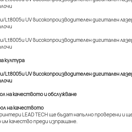
та култура
рол на качеството и обслужване
рол на качеството
принтери LEAD TECH ще бъдат напълно проверени и ще 
 им качество преди изпращане.