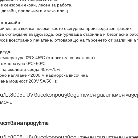
ов сензорен екран, лесен за работа.
н дизайн, приложим в малка площ.
ов дизайн
ойчив във всички посоки, което осигурява производствен график.
 за охлаждане въздух/вода, осигуряваща стабилна и безопасна раб
усов всестранно печатане, отговарящо на търсенето от различни ъг
среда
температура 0ºC~45ºC (относителна влажност)
 температура 0ºC~60ºC
т на околната среда 45%~75%
рно налягане <2000 м надморска височина
рана мощност 200V 5A/50Hz
имства на продукта