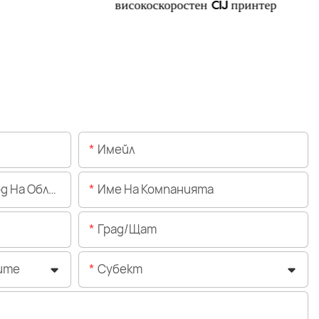
високоскоростен CIJ принтер
Имейл
Областта)
Име На Компанията
Град/щат
ите
Субект