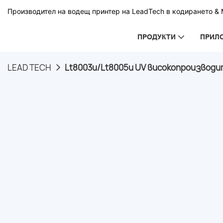
Производител на водещ принтер на LeadTech в кодирането & М
ПРОДУКТИ
ПРИЛ
LEAD TECH
Lt8003u/Lt8005u UV високопроизводи