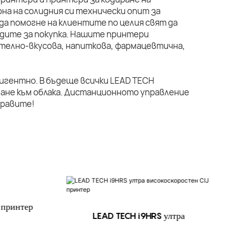
на на солидния си технически опит за
да помогне на клиентите по целия свят да
дите за покупка. Нашите принтери
телно-вкусова, напиткова, фармацевтична,
лигентно. В бъдеще всички LEAD TECH
ане към облака. Дистанционното управление
правите!
 принтер
LEAD TECH i9HRS ултра