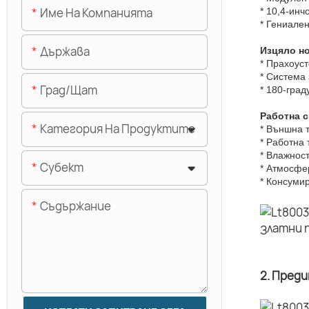
Име На Компанията
* 10,4-инч
* Гениале
Държава
Изцяло н
* Прахоуст
* Система
Град/щат
* 180-град
Работна 
Категория На Продуктите
* Външна 
* Работна
* Влажнос
Субект
* Атмосфе
* Консуми
Съдържание
2. Пред