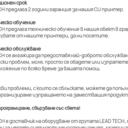
ционен срок
H предлага 2 години гаранция за нашия CIJ принтер.
ическо обучение
H предлага техническо обучение в нашия обект в град
увате от нашите принтери, да ни посетите.
ическо обслужване
CH се ангажира да предоставя най-доброто обслужван
ски проблем, моля, просто се обадете или изпратет
оложение по всяко време за вашата помощ.
кви проблеми, с които се сблъскате, можете да попъл
организираме изпращането на заместващия продукт 
рограмиране, свързване със света!
CH е доставчик на оборудване от групата LEAD TECH,
и за непрекъснат мастиленоструен печат, лазерни п