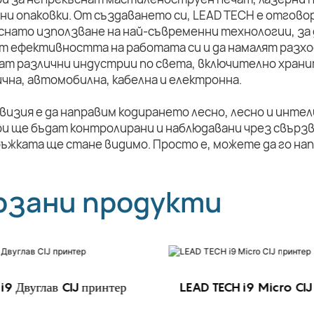
ни опаковки. От създаването си, LEAD TECH е отговор
снато използване на най-съвременни технологии, за 
т ефективността на работата си и да намалят разхо
ат различни индустрии по света, включително храни
чна, автомобилна, кабелна и електронна.
визия е да направим кодирането лесно, лесно и инте
и ще бъдат контролирани и наблюдавани чрез свързв
ръжката ще стане видимо. Просто е, можете да го на
рзани продукти
i9 Двуглав CIJ принтер
LEAD TECH i9 Micro CIJ