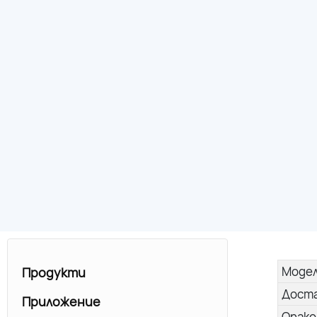
Моде
Продукти
Дост
Приложение
Опако