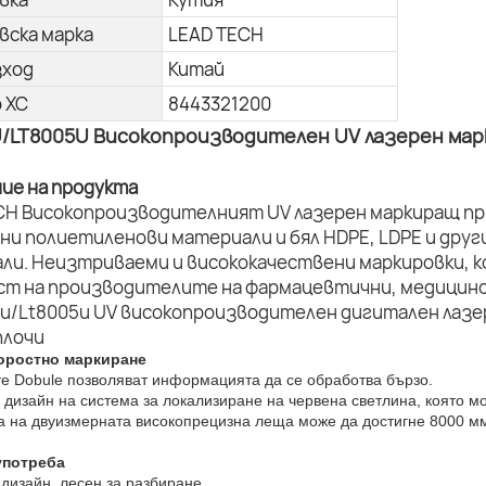
вска марка
LEAD TECH
зход
Китай
о ХС
8443321200
U/LT8005U Високопроизводителен UV лазерен ма
ние на продукта
CH Високопроизводителният UV лазерен маркиращ пр
ни полиетиленови материали и бял HDPE, LDPE и дру
ли. Неизтриваеми и висококачествени маркировки, к
ст на производителите на фармацевтични, медицинс
оростно маркиране
те Dobule позволяват информацията да се обработва бързо.
 дизайн на система за локализиране на червена светлина, която м
та на двуизмерната високопрецизна леща може да достигне 8000 мм
употреба
дизайн, лесен за разбиране.