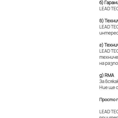
б) Гаран
LEAD TEC
в) Техн
LEAD TEC
интерес
г) Техн
LEAD TE
техниче
на разп
д) RMA
За всяка
Ние ще 
Просто п
LEAD TE
принтер