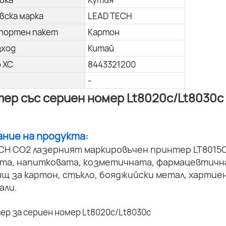
вска марка
LEAD TECH
портен пакет
Картон
зход
Китай
о ХС
8443321200
-
ер със сериен номер Lt8020c/Lt8030c
сание на продукта:
CH CO2 лазерният маркировъчен принтер LT8015C
ата, напитковата, козметичната, фармацевтичн
щ за картон, стъкло, бояджийски метал, хартие
али.