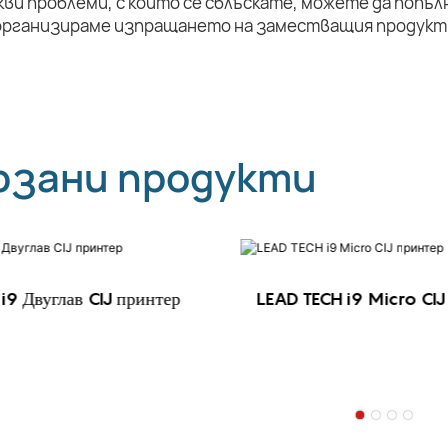
кви проблеми, с които се сблъскате, можете да попъл
организираме изпращането на заместващия продукт 
рзани продукти
i9 Двуглав CIJ принтер
LEAD TECH i9 Micro CIJ