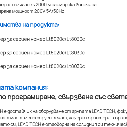
ерно налягане <2000 м надморска височина
ирана мощност 200V 5A/50Hz
димства на продукта:
шата компания:
о програмиране, свързване със света
H е доставчик на оборудване от групата LEAD TECH, фо
нат мастиленоструен печат, лазерни принтери и принт
ето си, LEAD TECH е отговорна на солидния си техничес