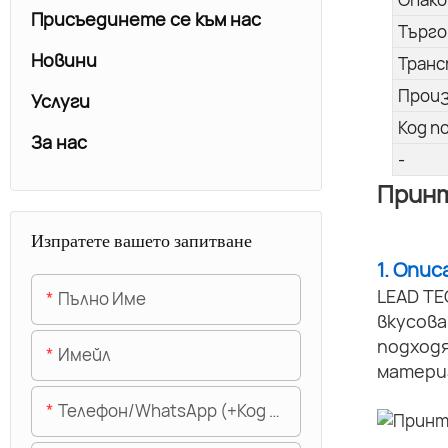
Присъединете се към нас
Търго
Новини
Транс
Прои
Услуги
Код п
За нас
-
Принт
Изпратете вашето запитване
1. Опи
LEAD TE
Пълно Име
вкусов
подходя
Имейл
матери
Телефон/WhatsApp (+Код На Областта)