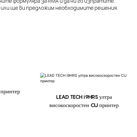
ните формуляра за RMA и да ни го изпратите.
или ще ви предложим необходимите решения.
 принтер
LEAD TECH i9HRS ултра
високоскоростен CIJ принтер