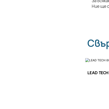
За всяка
Ние ще 
Свъ
LEAD TECH 
LEAD TECH i9 STD Високоскоростен
CIJ принтер