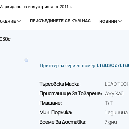
аркиране на индустрията от 2011 г.
ПРИСЪЕДИНЕТЕ СЕ КЪМ НАС
ОЖЕНИЕ
НОВИНИ
030c
Принтер за сериен номер Lt8020c/Lt
Търговска Марка:
LEAD TEC
Пристанище За Товарене:
Джу Хай
Плащане:
T/T
Мин. Поръчка:
1 единица
Време За Доставка:
7 дни