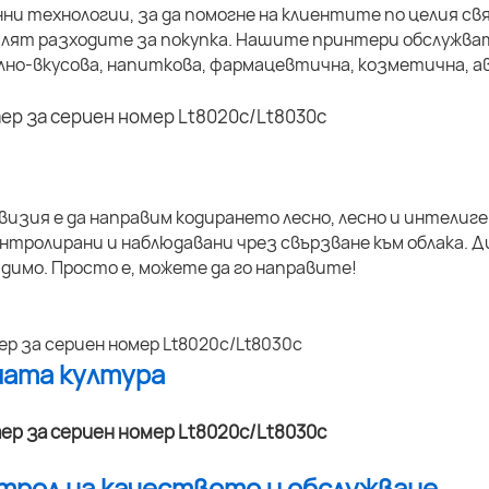
ни технологии, за да помогне на клиентите по целия 
алят разходите за покупка. Нашите принтери обслужва
но-вкусова, напиткова, фармацевтична, козметична, ав
изия е да направим кодирането лесно, лесно и интелиг
нтролирани и наблюдавани чрез свързване към облака.
димо. Просто е, можете да го направите!
шата култура
нтрол на качеството и обслужване