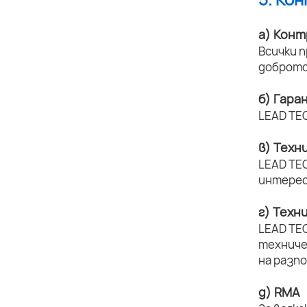
а) Конт
Всички 
доброто
б) Гара
LEAD TEC
в) Техн
LEAD TEC
интерес
г) Техн
LEAD TE
техниче
на разп
д) RMA