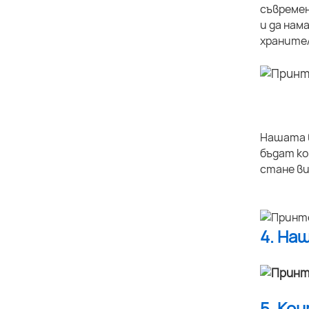
съвремен
и да нам
хранител
Нашата в
бъдат ко
стане ви
4. На
5. Ко