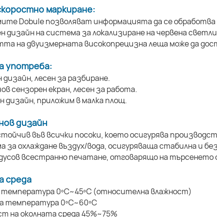
скоростно маркиране:
ите Dobule позволяват информацията да се обработва 
ен дизайн на система за локализиране на червена светли
тта на двуизмерната високопрецизна леща може да дост
а употреба:
н дизайн, лесен за разбиране.
нчов сензорен екран, лесен за работа.
ен дизайн, приложим в малка площ.
нов дизайн
стойчив във всички посоки, което осигурява производст
а за охлаждане въздух/вода, осигуряваща стабилна и бе
адусов всестранно печатане, отговарящо на търсенето 
а среда
а температура 0ºC~45ºC (относителна влажност)
на температура 0ºC~60ºC
ст на околната среда 45%~75%