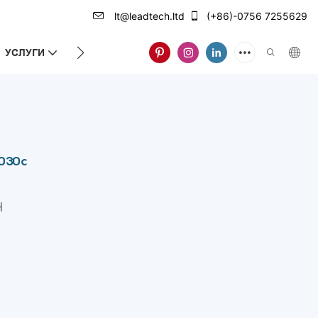
lt@leadtech.ltd
(+86)-0756 7255629
УСЛУГИ
ЗА НАС
8030c
H