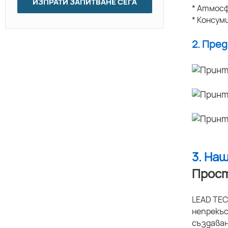
ИЗПРАТИ ЗАПИТВАНЕ СЕГА
* Атмосф
* Консум
2. Пре
3. На
Прост
LEAD TEC
непрекъс
създаван