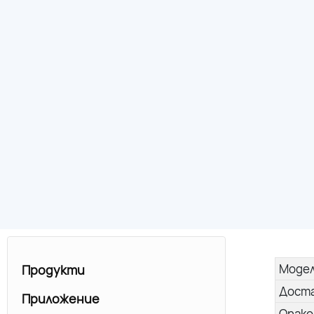
Моде
Продукти
Дост
Приложение
Опако