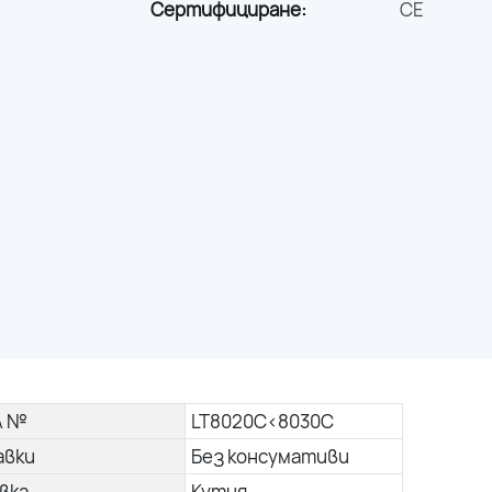
Сертифициране:
CE
л №
LT8020C<8030C
авки
Без консумативи
вка
Кутия