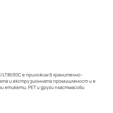
/LT8030C е приложим в хранително-
ата и екструзионната промишленост и е
ни етикети, PET и други пластмасови