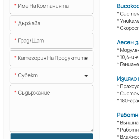
Име На Компанията
Високо
* Систем
* Уникал
Държава
* Скорос
Град/щат
Лесен з
* Модуле
* 10,4-и
Категория На Продуктите
* Гениал
Субект
Изцяло 
* Прахоу
Съдържание
* Систем
* 180-гр
Работн
* Външн
* Работ
* Влажно