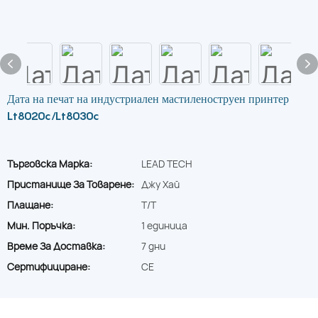
Дата на печат на индустриален мастиленоструен принтер
Lt8020c/Lt8030c
Търговска Марка:
LEAD TECH
Пристанище За Товарене:
Джу Хай
Плащане:
T/T
Мин. Поръчка:
1 единица
Време За Доставка:
7 дни
Сертифициране:
CE