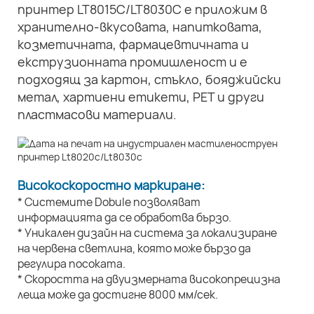
принтер LT8015C/LT8030C е приложим в
хранително-вкусовата, напитковата,
козметичната, фармацевтичната и
екструзионната промишленост и е
подходящ за картон, стъкло, бояджийски
метал, хартиени етикети, PET и други
пластмасови материали.
Високоскоростно маркиране:
* Системите Dobule позволяват
информацията да се обработва бързо.
* Уникален дизайн на система за локализиране
на червена светлина, която може бързо да
регулира посоката.
* Скоростта на двуизмерната високопрецизна
леща може да достигне 8000 мм/сек.