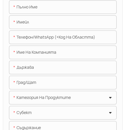
Пълно Име
Имейл
Телефон/WhatsApp (+Код На Областта)
Име На Компанията
Държава
Град/щат
Категория На Продуктите
Субект
Съдържание