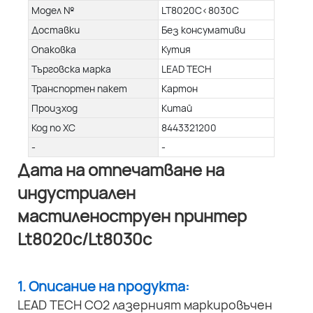
Модел №
LT8020C<8030C
Доставки
Без консумативи
Опаковка
Кутия
Търговска марка
LEAD TECH
Транспортен пакет
Картон
Произход
Китай
Код по ХС
8443321200
-
-
Дата на отпечатване на
индустриален
мастиленоструен принтер
Lt8020c/Lt8030c
1. Описание на продукта:
LEAD TECH CO2 лазерният маркировъчен