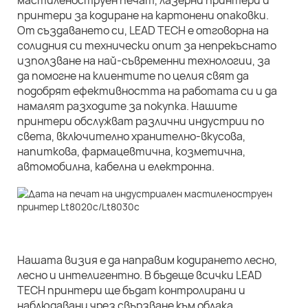
мастиленоструен печат, лазерни принтери и
принтери за кодиране на картонени опаковки.
От създаването си, LEAD TECH е отговорна на
солидния си технически опит за непрекъснато
използване на най-съвременни технологии, за
да помогне на клиентите по целия свят да
подобрят ефективността на работата си и да
намалят разходите за покупка. Нашите
принтери обслужват различни индустрии по
света, включително хранително-вкусова,
напиткова, фармацевтична, козметична,
автомобилна, кабелна и електронна.
Нашата визия е да направим кодирането лесно,
лесно и интелигентно. В бъдеще всички LEAD
TECH принтери ще бъдат контролирани и
наблюдавани чрез свързване към облака.