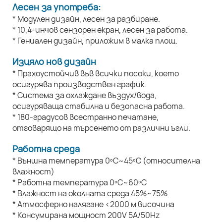
Лесен за употреба:
* Модулен дизайн, лесен за разбиране.
* 10,4-инчов сензорен екран, лесен за работа.
* Гениален дизайн, приложим в малка площ.
Изцяло нов дизайн
* Прахоустойчив във всички посоки, което
осигурява производствен график.
* Система за охлаждане въздух/вода,
осигуряваща стабилна и безопасна работа.
* 180-градусов всестранно печатане,
отговарящо на търсенето от различни ъгли.
Работна среда
* Външна температура 0ºC~45ºC (относителна
влажност)
* Работна температура 0ºC~60ºC
* Влажност на околната среда 45%~75%
* Атмосферно налягане <2000 м височина
* Консумирана мощност 200V 5A/50Hz