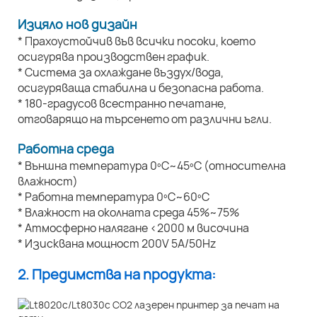
Изцяло нов дизайн
* Прахоустойчив във всички посоки, което
осигурява производствен график.
* Система за охлаждане въздух/вода,
осигуряваща стабилна и безопасна работа.
* 180-градусов всестранно печатане,
отговарящо на търсенето от различни ъгли.
Работна среда
* Външна температура 0ºC~45ºC (относителна
влажност)
* Работна температура 0ºC~60ºC
* Влажност на околната среда 45%~75%
* Атмосферно налягане <2000 м височина
* Изисквана мощност 200V 5A/50Hz
2. Предимства на продукта: