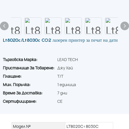
Lt8020c/Lt8030c CO2 лазерен принтер за печат на дати
Търговска Марка:
LEAD TECH
Пристанище За Товарене:
Джу Хай
Плащане:
T/T
Мин. Поръчка:
1 единица
Време За Доставка:
7 дни
Сертифициране:
CE
Модел №
LT8020C<8030C