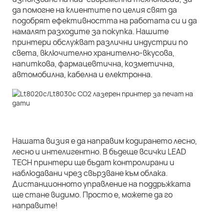
да помогне на клиентите по целия свят да
подобрят ефективността на работата си и да
намалят разходите за покупка. Нашите
принтери обслужват различни индустрии по
света, включително хранително-вкусова,
напиткова, фармацевтична, козметична,
автомобилна, кабелна и електронна.
Нашата визия е да направим кодирането лесно,
лесно и интелигентно. В бъдеще всички LEAD
TECH принтери ще бъдат контролирани и
наблюдавани чрез свързване към облака.
Дистанционното управление на поддръжката
ще стане видимо. Просто е, можете да го
направите!