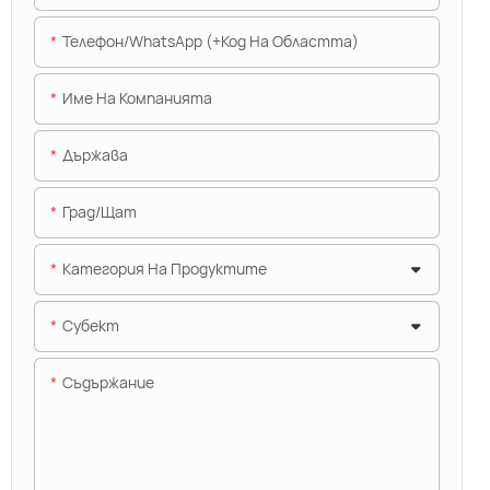
Телефон/WhatsApp (+Код На Областта)
Име На Компанията
Държава
Град/щат
Категория На Продуктите
Субект
Съдържание