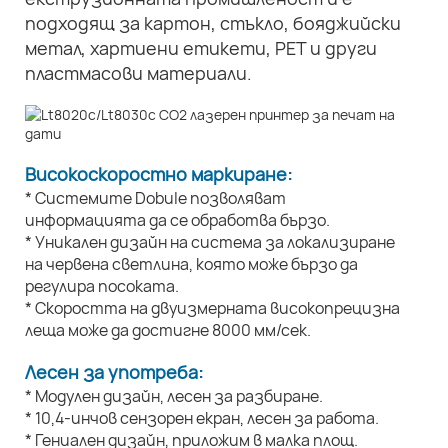
подходящ за картон, стъкло, бояджийски
метал, хартиени етикети, PET и други
пластмасови материали.
Високоскоростно маркиране:
* Системите Dobule позволяват
информацията да се обработва бързо.
* Уникален дизайн на система за локализиране
на червена светлина, която може бързо да
регулира посоката.
* Скоростта на двуизмерната високопрецизна
леща може да достигне 8000 мм/сек.
Лесен за употреба:
* Модулен дизайн, лесен за разбиране.
* 10,4-инчов сензорен екран, лесен за работа.
* Гениален дизайн, приложим в малка площ.