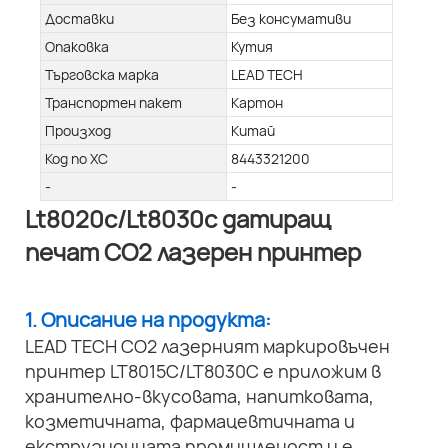
Доставки
Без консумативи
Опаковка
Кутия
Търговска марка
LEAD TECH
Транспортен пакет
Картон
Произход
Китай
Код по ХС
8443321200
-
-
Lt8020c/Lt8030c датиращ
печат CO2 лазерен принтер
1. Описание на продукта:
LEAD TECH CO2 лазерният маркировъчен
принтер LT8015C/LT8030C е приложим в
хранително-вкусовата, напитковата,
козметичната, фармацевтичната и
екструзионната промишленост и е