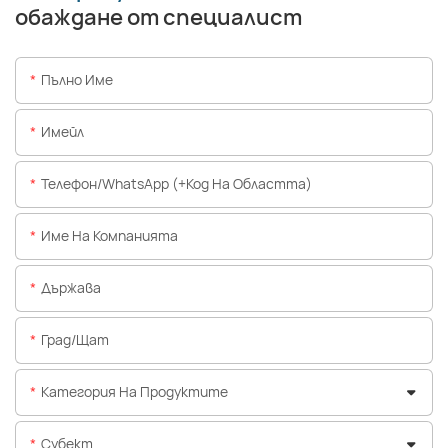
обаждане от специалист
Пълно Име
Имейл
Телефон/WhatsApp (+Код На Областта)
Име На Компанията
Държава
Град/щат
Категория На Продуктите
Субект