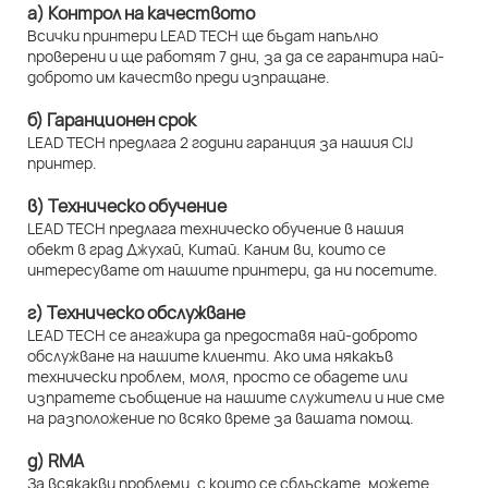
а) Контрол на качеството
Всички принтери LEAD TECH ще бъдат напълно
проверени и ще работят 7 дни, за да се гарантира най-
доброто им качество преди изпращане.
б) Гаранционен срок
LEAD TECH предлага 2 години гаранция за нашия CIJ
принтер.
в) Техническо обучение
LEAD TECH предлага техническо обучение в нашия
обект в град Джухай, Китай. Каним ви, които се
интересувате от нашите принтери, да ни посетите.
г) Техническо обслужване
LEAD TECH се ангажира да предоставя най-доброто
обслужване на нашите клиенти. Ако има някакъв
технически проблем, моля, просто се обадете или
изпратете съобщение на нашите служители и ние сме
на разположение по всяко време за вашата помощ.
д) RMA
За всякакви проблеми, с които се сблъскате, можете