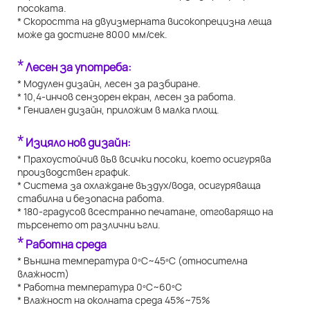
посоката.
* Скоростта на двуизмерната високопрецизна леща
може да достигне 8000 мм/сек.
*
Лесен за употреба:
* Модулен дизайн, лесен за разбиране.
* 10,4-инчов сензорен екран, лесен за работа.
* Гениален дизайн, приложим в малка площ.
*
Изцяло нов дизайн:
* Прахоустойчив във всички посоки, което осигурява
производствен график.
* Система за охлаждане въздух/вода, осигуряваща
стабилна и безопасна работа.
* 180-градусов всестранно печатане, отговарящо на
търсенето от различни ъгли.
*
Работна среда
* Външна температура 0ºC~45ºC (относителна
влажност)
* Работна температура 0ºC~60ºC
* Влажност на околната среда 45%~75%