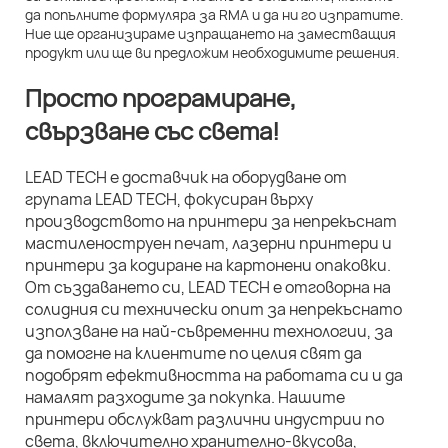
да попълните формуляра за RMA и да ни го изпратите.
Ние ще организираме изпращането на заместващия
продукт или ще ви предложим необходимите решения.
Просто програмиране,
свързване със света!
LEAD TECH е доставчик на оборудване от
групата LEAD TECH, фокусиран върху
производството на принтери за непрекъснат
мастиленоструен печат, лазерни принтери и
принтери за кодиране на картонени опаковки.
От създаването си, LEAD TECH е отговорна на
солидния си технически опит за непрекъснато
използване на най-съвременни технологии, за
да помогне на клиентите по целия свят да
подобрят ефективността на работата си и да
намалят разходите за покупка. Нашите
принтери обслужват различни индустрии по
света, включително хранително-вкусова,