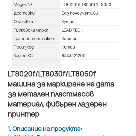
Модел №
LT8020f/LT8030f/LT8050f
Доставки
Без консумативи
Опаковка
Кутия
Търговска марка
LEAD TECH
Транспортен пакет
Картон
Произход
Китай
Код по ХС
8443321200
-
-
LT8020f/LT8030f/LT8050f
машина за маркиране на дата
за метален пластмасов
материал, фибърен лазерен
принтер
1. Описание на продукта: