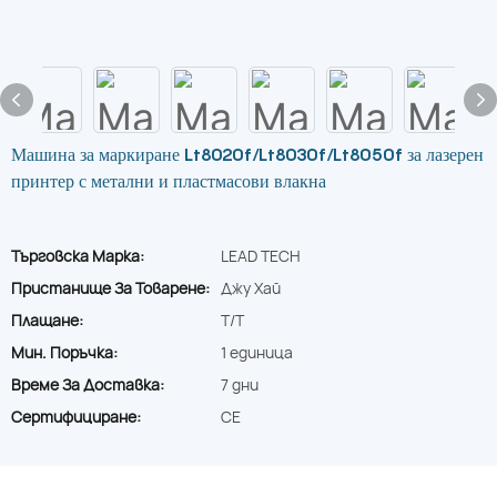
Машина за маркиране Lt8020f/Lt8030f/Lt8050f за лазерен
принтер с метални и пластмасови влакна
Търговска Марка:
LEAD TECH
Пристанище За Товарене:
Джу Хай
Плащане:
T/T
Мин. Поръчка:
1 единица
Време За Доставка:
7 дни
Сертифициране:
CE