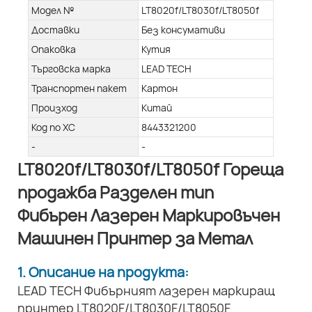
Модел №
LT8020f/LT8030f/LT8050f
Доставки
Без консумативи
Опаковка
Кутия
Търговска марка
LEAD TECH
Транспортен пакет
Картон
Произход
Китай
Код по ХС
8443321200
-
-
LT8020f/LT8030f/LT8050f Гореща
продажба Разделен тип
Фибърен Лазерен Маркировъчен
Машинен Принтер за Метал
1. Описание на продукта:
LEAD TECH Фибърният лазерен маркиращ
принтер LT8020F/LT8030F/LT8050F