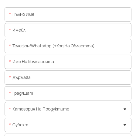
Пълно Име
Имейл
Телефон/WhatsApp (+Код На Областта)
Име На Компанията
Държава
Град/щат
Категория На Продуктите
Субект