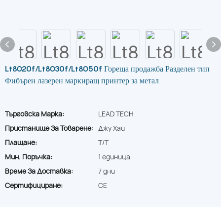
Lt8020f/Lt8030f/Lt8050f Гореща продажба Разделен тип
Фибърен лазерен маркиращ принтер за метал
Търговска Марка:
LEAD TECH
Пристанище За Товарене:
Джу Хай
Плащане:
T/T
Мин. Поръчка:
1 единица
Време За Доставка:
7 дни
Сертифициране:
CE