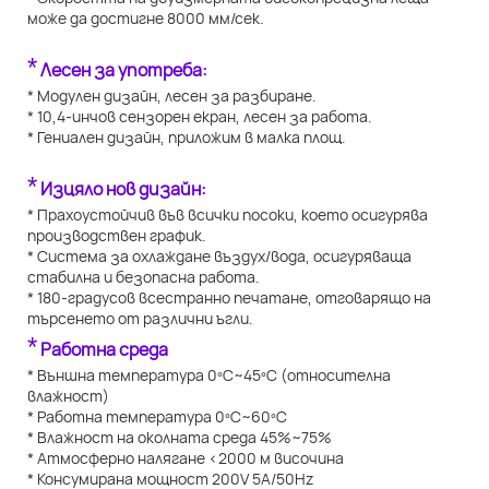
може да достигне 8000 мм/сек.
*
Лесен за употреба:
* Модулен дизайн, лесен за разбиране.
* 10,4-инчов сензорен екран, лесен за работа.
* Гениален дизайн, приложим в малка площ.
*
Изцяло нов дизайн:
* Прахоустойчив във всички посоки, което осигурява
производствен график.
* Система за охлаждане въздух/вода, осигуряваща
стабилна и безопасна работа.
* 180-градусов всестранно печатане, отговарящо на
търсенето от различни ъгли.
*
Работна среда
* Външна температура 0ºC~45ºC (относителна
влажност)
* Работна температура 0ºC~60ºC
* Влажност на околната среда 45%~75%
* Атмосферно налягане <2000 м височина
* Консумирана мощност 200V 5A/50Hz