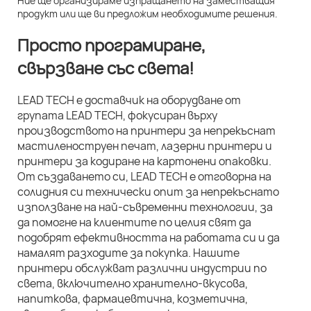
Ние ще организираме изпращането на заместващия
продукт или ще ви предложим необходимите решения.
Просто програмиране,
свързване със света!
LEAD TECH е доставчик на оборудване от
групата LEAD TECH, фокусиран върху
производството на принтери за непрекъснат
мастиленоструен печат, лазерни принтери и
принтери за кодиране на картонени опаковки.
От създаването си, LEAD TECH е отговорна на
солидния си технически опит за непрекъснато
използване на най-съвременни технологии, за
да помогне на клиентите по целия свят да
подобрят ефективността на работата си и да
намалят разходите за покупка. Нашите
принтери обслужват различни индустрии по
света, включително хранително-вкусова,
напиткова, фармацевтична, козметична,