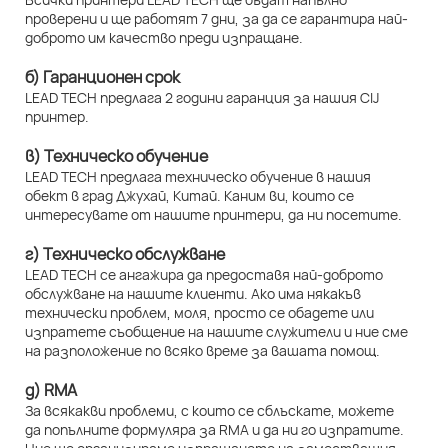
проверени и ще работят 7 дни, за да се гарантира най-
доброто им качество преди изпращане.
б) Гаранционен срок
LEAD TECH предлага 2 години гаранция за нашия CIJ
принтер.
в) Техническо обучение
LEAD TECH предлага техническо обучение в нашия
обект в град Джухай, Китай. Каним ви, които се
интересувате от нашите принтери, да ни посетите.
г) Техническо обслужване
LEAD TECH се ангажира да предоставя най-доброто
обслужване на нашите клиенти. Ако има някакъв
технически проблем, моля, просто се обадете или
изпратете съобщение на нашите служители и ние сме
на разположение по всяко време за вашата помощ.
д) RMA
За всякакви проблеми, с които се сблъскате, можете
да попълните формуляра за RMA и да ни го изпратите.