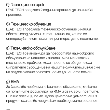
б) Гаранционен срок
LEAD TECH предлага 2 години гаранция за нашия CIJ
принтер.
в) Техническо обучение
LEAD TECH предлага техническо обучение в нашия
обект в град Джухай, Китай. Каним ви, които се
интересувате от нашите принтери, да ни посетите.
г) Техническо обслужване
LEAD TECH се ангажира да предоставя най-доброто
обслужване на нашите клиенти. Ако има някакъв
технически проблем, моля, просто се обадете или
изпратете съобщение на нашите служители и ние сме
на разположение по всяко време за вашата помощ.
д) RMA
За всякакви проблеми, с които се сблъскате, можете
да попълните формуляра за RMA и да ни го изпратите.
Ние ще организираме изпращането на заместващия
продукт или ще ви предложим необходимите решения.