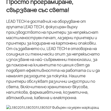
Просто програмиране,
свързване със света!
LEAD TECH е доставчик на оборудване от
групата LEAD TECH, фокусиран върху
производството на принтери за непрекъснат
мастиленоструен печат, лазерни принтери и
принтери за кодиране на картонени опаковки.
От създаването си, LEAD TECH е отговорна на
солидния си технически опит за непрекъснато
използване на най-съвременни технологии, за
да помогне на клиентите по целия свят да
подобрят ефективността на работата си и да
намалят разходите за покупка. Нашите
принтери обслужват различни индустрии по
света, включително хранително-вкусова,
напиткова, фармацевтична, козметична,
автомобилна, кабелна и електронна.