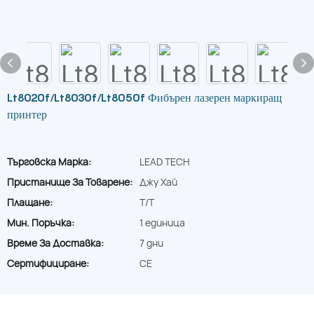
Lt8020f/Lt8030f/Lt8050f Фибърен лазерен маркиращ
принтер
Търговска Марка:
LEAD TECH
Пристанище За Товарене:
Джу Хай
Плащане:
T/T
Мин. Поръчка:
1 единица
Време За Доставка:
7 дни
Сертифициране:
CE