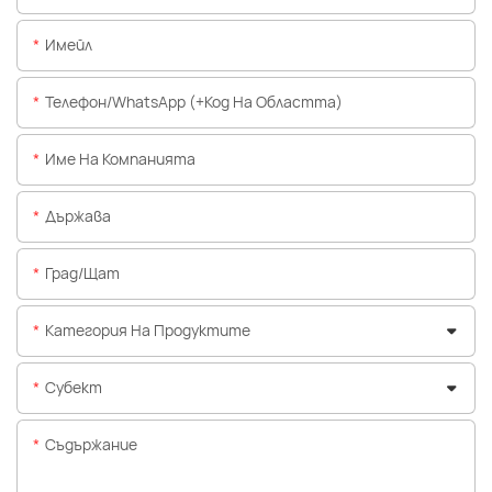
Имейл
Телефон/WhatsApp (+Код На Областта)
Име На Компанията
Държава
Град/щат
Категория На Продуктите
Субект
Съдържание