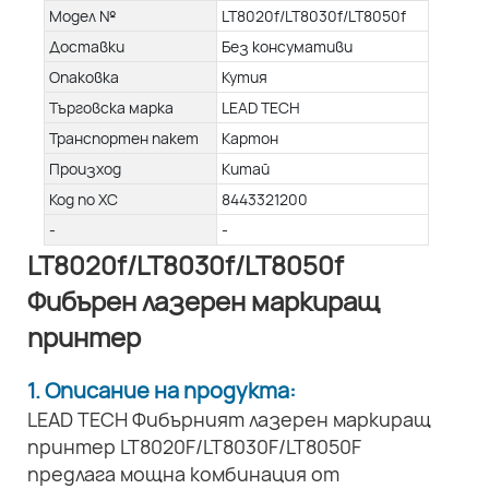
Модел №
LT8020f/LT8030f/LT8050f
Доставки
Без консумативи
Опаковка
Кутия
Търговска марка
LEAD TECH
Транспортен пакет
Картон
Произход
Китай
Код по ХС
8443321200
-
-
LT8020f/LT8030f/LT8050f
Фибърен лазерен маркиращ
принтер
1. Описание на продукта:
LEAD TECH Фибърният лазерен маркиращ
принтер LT8020F/LT8030F/LT8050F
предлага мощна комбинация от