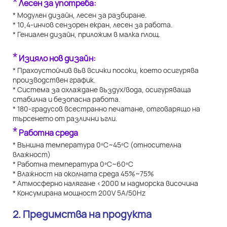
*
Лесен за употреба:
* Модулен дизайн, лесен за разбиране.
* 10,4-инчов сензорен екран, лесен за работа.
* Гениален дизайн, приложим в малка площ.
*
Изцяло нов дизайн:
* Прахоустойчив във всички посоки, което осигурява
производствен график.
* Система за охлаждане въздух/вода, осигуряваща
стабилна и безопасна работа.
* 180-градусов всестранно печатане, отговарящо на
търсенето от различни ъгли.
*
Работна среда
* Външна температура 0ºC~45ºC (относителна
влажност)
* Работна температура 0ºC~60ºC
* Влажност на околната среда 45%~75%
* Атмосферно налягане <2000 м надморска височина
* Консумирана мощност 200V 5A/50Hz
2. Предимства на продукта