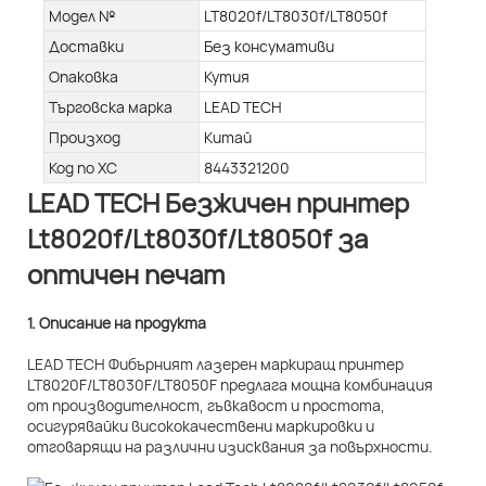
Модел №
LT8020f/LT8030f/LT8050f
Доставки
Без консумативи
Опаковка
Кутия
Търговска марка
LEAD TECH
Произход
Китай
Код по ХС
8443321200
LEAD TECH Безжичен принтер
Lt8020f/Lt8030f/Lt8050f за
оптичен печат
1. Описание на продукта
LEAD TECH Фибърният лазерен маркиращ принтер
LT8020F/LT8030F/LT8050F предлага мощна комбинация
от производителност, гъвкавост и простота,
осигурявайки висококачествени маркировки и
отговарящи на различни изисквания за повърхности.