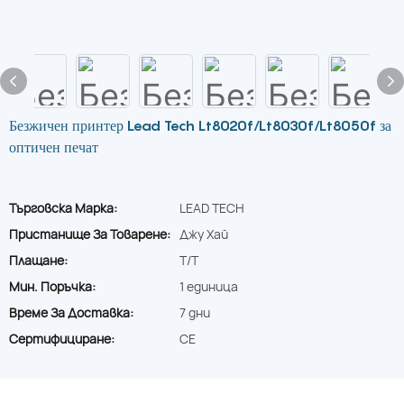
Безжичен принтер Lead Tech Lt8020f/Lt8030f/Lt8050f за
оптичен печат
Търговска Марка:
LEAD TECH
Пристанище За Товарене:
Джу Хай
Плащане:
T/T
Мин. Поръчка:
1 единица
Време За Доставка:
7 дни
Сертифициране:
CE