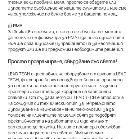
технически проблем, моля, просто се обадете или
изпратете съобщение на нашите служители и ние сме
на разположение по всяко време за вашата помощ.
д) RMA
За всякакви проблеми, с които се сблъскате, можете
да попълните формуляра за RMA и да ни го изпратите.
Ние ще организираме изпращането на заместващия
продукт или ще ви предложим необходимите решения.
Просто програмиране, свързване със света!
LEAD TECH е доставчик на оборудване от групата LEAD
TECH, фокусиран върху производството на принтери
за непрекъснат мастиленоструен печат, лазерни
принтери и принтери за кодиране на картонени
опаковки. От създаването си, LEAD TECH е отговорна
на солидния си технически опит за непрекъснато
използване на най-съвременни технологии, за да
помогне на клиентите по целия свят да подобрят
ефективността на работата си и да намалят
разходите за покупка. Нашите принтери обслужват
различни индустрии по света, включително
хранително-вкусова, напиткова, фармацевтична,