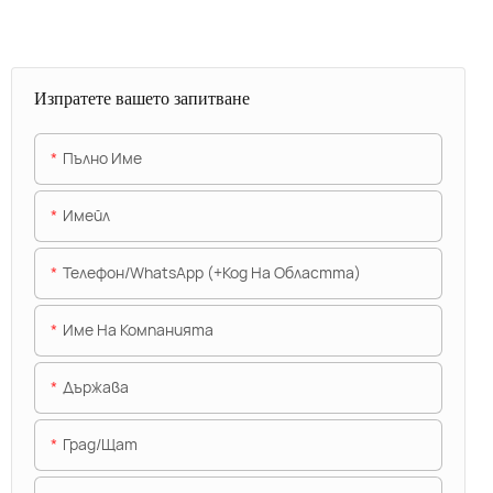
Изпратете вашето запитване
Пълно Име
Имейл
Телефон/WhatsApp (+Код На Областта)
Име На Компанията
Държава
Град/щат