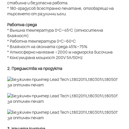
стабилна и безопасна работа.
* 180-градусов всестранно печатане, отговарящо на
търсенето от различни ъгли.
Работна среда
* Външна температура 0ºC~45ºC (относителна
влажност)
* Работна температура 0ºC~60ºC
* Влажност на околната среда 45%~75%
* Атмосферно налягане <2000 м надморска височина
* Консумирана мощност 200V 5A/50Hz
2. Предимства на продукта
3. Нашата култура