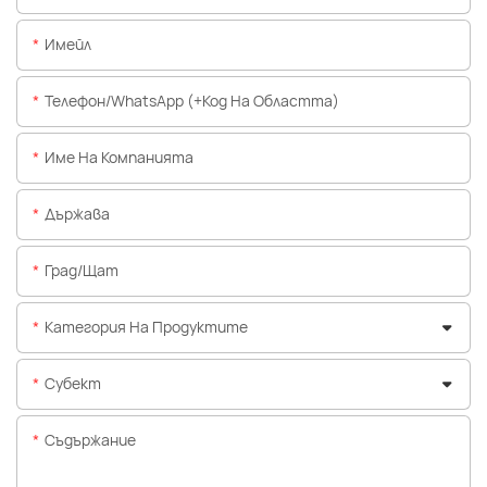
Имейл
Телефон/WhatsApp (+Код На Областта)
Име На Компанията
Държава
Град/щат
Категория На Продуктите
Субект
Съдържание