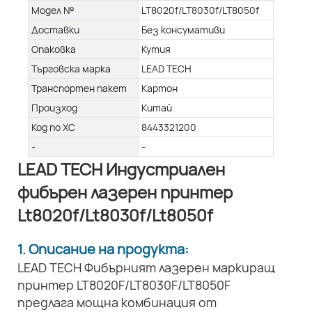
Модел №
LT8020f/LT8030f/LT8050f
Доставки
Без консумативи
Опаковка
Кутия
Търговска марка
LEAD TECH
Транспортен пакет
Картон
Произход
Китай
Код по ХС
8443321200
-
-
LEAD TECH Индустриален
фибърен лазерен принтер
Lt8020f/Lt8030f/Lt8050f
1. Описание на продукта:
LEAD TECH Фибърният лазерен маркиращ
принтер LT8020F/LT8030F/LT8050F
предлага мощна комбинация от