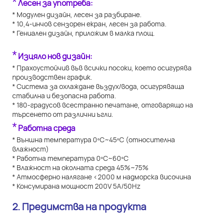
*
Лесен за употреба:
* Модулен дизайн, лесен за разбиране.
* 10,4-инчов сензорен екран, лесен за работа.
* Гениален дизайн, приложим в малка площ.
*
Изцяло нов дизайн:
* Прахоустойчив във всички посоки, което осигурява
производствен график.
* Система за охлаждане въздух/вода, осигуряваща
стабилна и безопасна работа.
* 180-градусов всестранно печатане, отговарящо на
търсенето от различни ъгли.
*
Работна среда
* Външна температура 0ºC~45ºC (относителна
влажност)
* Работна температура 0ºC~60ºC
* Влажност на околната среда 45%~75%
* Атмосферно налягане <2000 м надморска височина
* Консумирана мощност 200V 5A/50Hz
2. Предимства на продукта