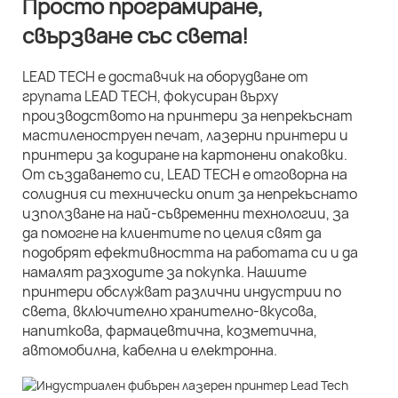
Просто програмиране,
свързване със света!
LEAD TECH е доставчик на оборудване от
групата LEAD TECH, фокусиран върху
производството на принтери за непрекъснат
мастиленоструен печат, лазерни принтери и
принтери за кодиране на картонени опаковки.
От създаването си, LEAD TECH е отговорна на
солидния си технически опит за непрекъснато
използване на най-съвременни технологии, за
да помогне на клиентите по целия свят да
подобрят ефективността на работата си и да
намалят разходите за покупка. Нашите
принтери обслужват различни индустрии по
света, включително хранително-вкусова,
напиткова, фармацевтична, козметична,
автомобилна, кабелна и електронна.