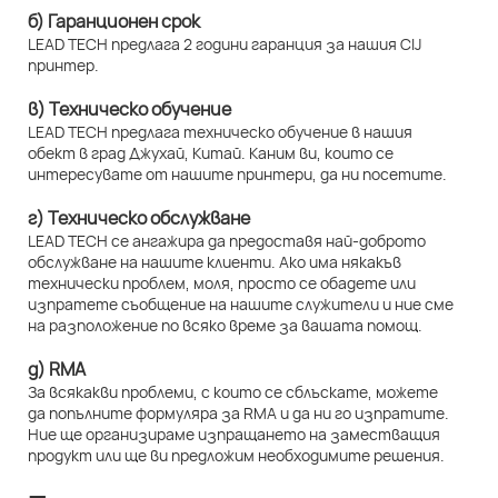
б) Гаранционен срок
LEAD TECH предлага 2 години гаранция за нашия CIJ
принтер.
в) Техническо обучение
LEAD TECH предлага техническо обучение в нашия
обект в град Джухай, Китай. Каним ви, които се
интересувате от нашите принтери, да ни посетите.
г) Техническо обслужване
LEAD TECH се ангажира да предоставя най-доброто
обслужване на нашите клиенти. Ако има някакъв
технически проблем, моля, просто се обадете или
изпратете съобщение на нашите служители и ние сме
на разположение по всяко време за вашата помощ.
д) RMA
За всякакви проблеми, с които се сблъскате, можете
да попълните формуляра за RMA и да ни го изпратите.
Ние ще организираме изпращането на заместващия
продукт или ще ви предложим необходимите решения.