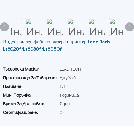
Индустриален фибърен лазерен принтер Lead Tech
Lt8020f/Lt8030f/Lt8050f
Търговска Марка:
LEAD TECH
Пристанище За Товарене:
Джу Хай
Плащане:
T/T
Мин. Поръчка:
1 единица
Време За Доставка:
7 дни
Сертифициране:
CE