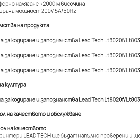
ферно налягане <2000 м височина
мирана мощност 200V 5A/50Hz
имства на продукта
та култура
рол на качеството и обслужване
рол на качеството
принтери LEAD TECH ще бъдат напълно проверени и ще 