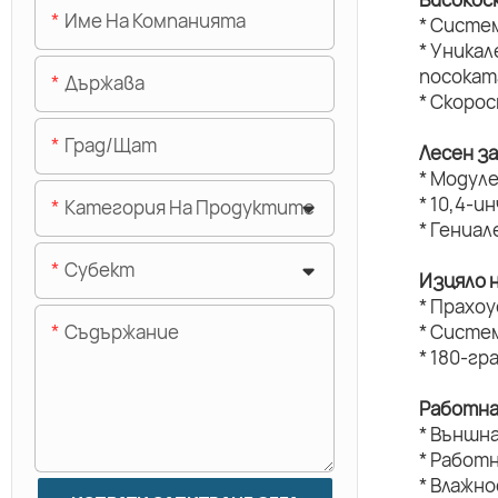
Име На Компанията
* Систе
* Уникал
посокат
Държава
* Скоро
Град/щат
Лесен з
* Модуле
* 10,4-и
Категория На Продуктите
* Гениал
Субект
Изцяло 
* Прахо
Съдържание
* Систе
* 180-г
Работна
* Външн
* Работ
* Влажн