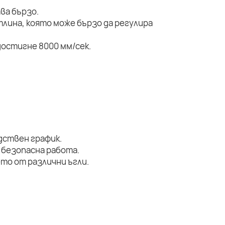
ва бързо.
тлина, която може бързо да регулира
остигне 8000 мм/сек.
дствен график.
 безопасна работа.
то от различни ъгли.