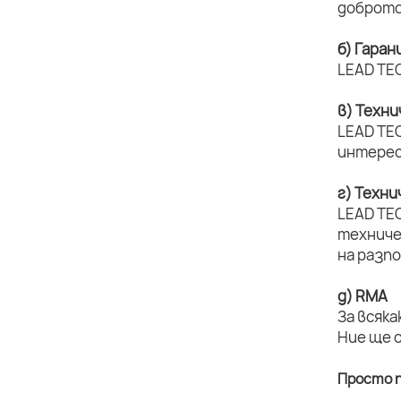
доброто
б) Гаран
LEAD TEC
в) Техн
LEAD TEC
интерес
г) Техн
LEAD TE
техниче
на разп
д) RMA
За всяка
Ние ще 
Просто п