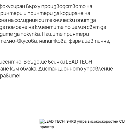
 фокусиран върху производството на
ринтери и принтери за кодиране на
на на солидния си технически опит за
да помогне на клиентите по целия свят да
дите за покупка. Нашите принтери
телно-вкусова, напиткова, фармацевтична,
лигентно. В бъдеще всички LEAD TECH
ане към облака. Дистанционното управление
правите!