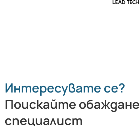
LEAD TECH 
LEAD TECH i9 STD Високоскоростен
CIJ принтер
Интересувате се?
Поискайте обаждане
специалист