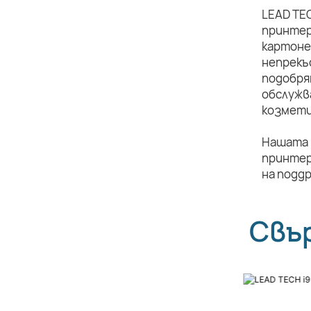
LEAD TE
принтер
картоне
непрекъ
подобря
обслужв
козмети
Нашата 
принтер
на подд
Свъ