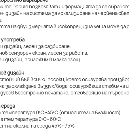
мите Dobule позволяват информацията да се обработ
ен дизайн на система за локализиране на червена све
а.
стта на двуизмерната високопрецизна леща може да д
а употреба
н дизайн, лесен за разбиране.
нчов сензорен екран, лесен за работа.
ен дизайн, приложим в малка площ.
нов дизайн
устойчив във всички посоки, което осигурява произво
ма за охлаждане въздух/вода, осигуряваща стабилна и
радусов всестранно печатане, отговарящо на търсене
 среда
а температура 0ºC~45ºC (относителна влажност)
на температура 0ºC~60ºC
ост на околната среда 45%~75%