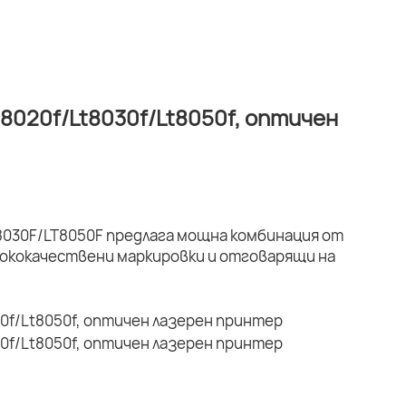
8020f/Lt8030f/Lt8050f, оптичен
030F/LT8050F предлага мощна комбинация от
ококачествени маркировки и отговарящи на