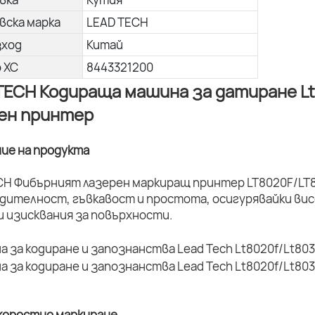
вска марка
LEAD TECH
зход
Китай
о ХС
8443321200
TECH Кодираща машина за датиране Lt
ен принтер
ние на продукта
CH Фибърният лазерен маркиращ принтер LT8020F/LT8
дителност, гъвкавост и простота, осигурявайки вис
и изисквания за повърхности.
коростно маркиране