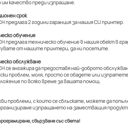
 им качество преди изпращане.
ционен срок
H предлага 2 години гаранция за нашия CIJ принтер.
ическо обучение
H предлага техническо обучение в нашия обект в град
увате от нашите принтери, да ни посетите.
ическо обслужване
CH се ангажира да предоставя най-доброто обслужван
ски проблем, моля, просто се обадете или изпратет
оложение по всяко време за вашата помощ.
кви проблеми, с които се сблъскате, можете да попъл
организираме изпращането на заместващия продукт 
рограмиране, свързване със света!