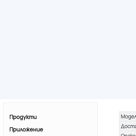
Моде
Продукти
Дост
Приложение
Опако