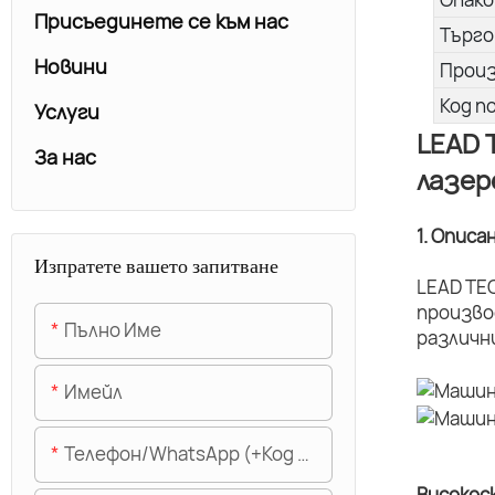
Присъединете се към нас
Търго
Новини
Прои
Код п
Услуги
LEAD 
За нас
лазер
1. Описа
Изпратете вашето запитване
LEAD TE
произво
Пълно Име
различн
Имейл
Телефон/WhatsApp (+Код На Областта)
Високос