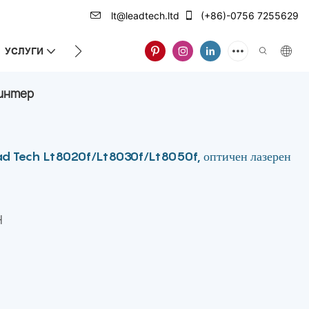
lt@leadtech.ltd
(+86)-0756 7255629
УСЛУГИ
ЗА НАС
ринтер
ead Tech Lt8020f/Lt8030f/Lt8050f, оптичен лазерен
H