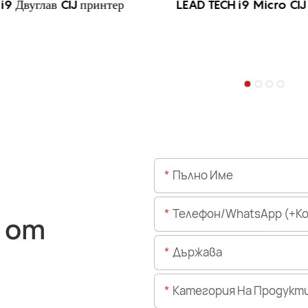
i9 Двуглав CIJ принтер
LEAD TECH i9 Micro CIJ
Пълно Име
Телефон/WhatsApp (+Код На 
 от
Държава
Категория На Продукт