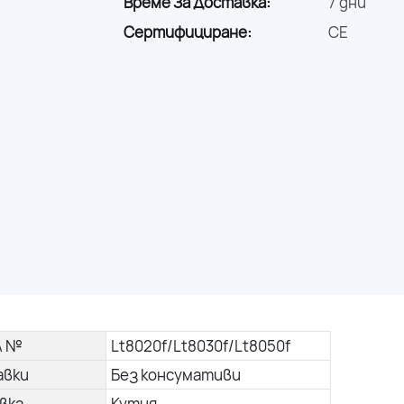
Време За Доставка:
7 дни
Сертифициране:
CE
л №
Lt8020f/Lt8030f/Lt8050f
авки
Без консумативи
вка
Кутия