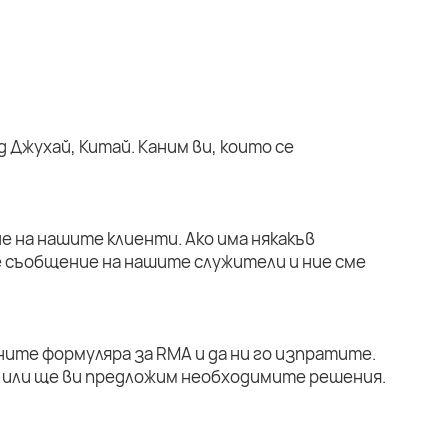
 Джухай, Китай. Каним ви, които се
е на нашите клиенти. Ако има някакъв
е съобщение на нашите служители и ние сме
ните формуляра за RMA и да ни го изпратите.
или ще ви предложим необходимите решения.