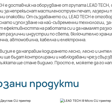
CH е доставчик на оборудване от групата LEAD TECH,
и за непрекъснат мастиленоструен печат, лазерни п
ни опаковки. От създаването си, LEAD TECH е отговор
снато използване на най-съвременни технологии, за 
т ефективността на работата си и да намалят разхо
ат различни индустрии по света, включително храни
чна, автомобилна, кабелна и електронна.
визия е да направим кодирането лесно, лесно и инте
и ще бъдат контролирани и наблюдавани чрез свързв
ръжката ще стане видимо. Просто е, можете да го на
рзани продукти