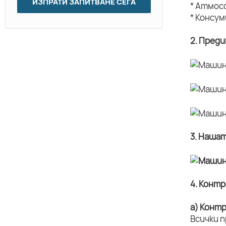
ИЗПРАТИ ЗАПИТВАНЕ СЕГА
* Атмос
* Консу
2. Пред
3. Наша
4. Конт
а) Конт
Всички 