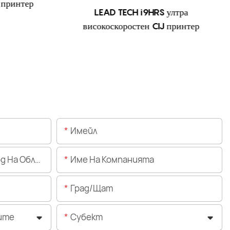
 принтер
LEAD TECH i9HRS ултра
високоскоростен CIJ принтер
Имейл
Областта)
Име На Компанията
Град/щат
ите
Субект