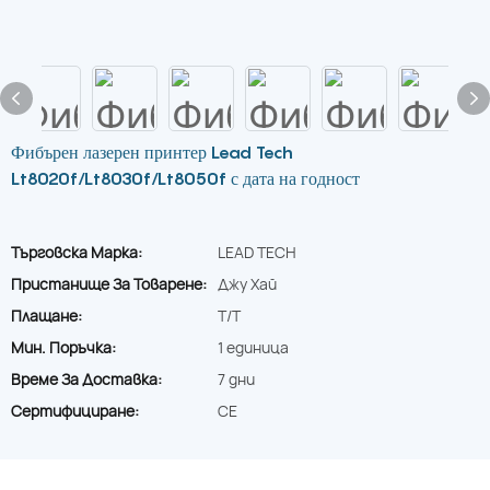
Фибърен лазерен принтер Lead Tech
Lt8020f/Lt8030f/Lt8050f с дата на годност
Търговска Марка:
LEAD TECH
Пристанище За Товарене:
Джу Хай
Плащане:
T/T
Мин. Поръчка:
1 единица
Време За Доставка:
7 дни
Сертифициране:
CE