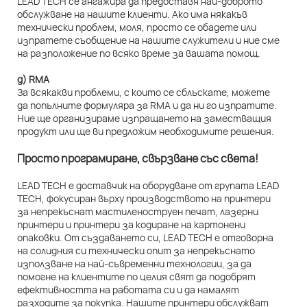
LEAD TECH се ангажира да предоставя най-доброто
обслужване на нашите клиенти. Ако има някакъв
технически проблем, моля, просто се обадете или
изпратете съобщение на нашите служители и ние сме
на разположение по всяко време за вашата помощ.
д) RMA
За всякакви проблеми, с които се сблъскате, можете
да попълните формуляра за RMA и да ни го изпратите.
Ние ще организираме изпращането на заместващия
продукт или ще ви предложим необходимите решения.
Просто програмиране, свързване със света!
LEAD TECH е доставчик на оборудване от групата LEAD
TECH, фокусиран върху производството на принтери
за непрекъснат мастиленоструен печат, лазерни
принтери и принтери за кодиране на картонени
опаковки. От създаването си, LEAD TECH е отговорна
на солидния си технически опит за непрекъснато
използване на най-съвременни технологии, за да
помогне на клиентите по целия свят да подобрят
ефективността на работата си и да намалят
разходите за покупка. Нашите принтери обслужват