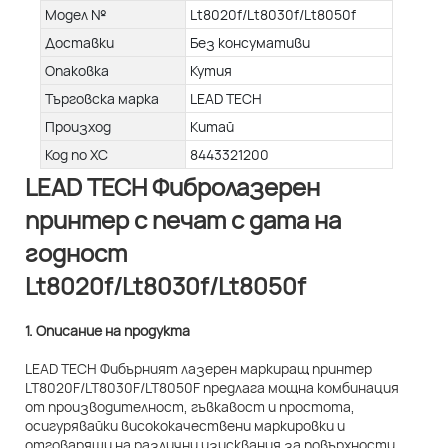
Модел №
Lt8020f/Lt8030f/Lt8050f
Доставки
Без консумативи
Опаковка
Кутия
Търговска марка
LEAD TECH
Произход
Китай
Код по ХС
8443321200
LEAD TECH Фибролазерен
принтер с печат с дата на
годност
Lt8020f/Lt8030f/Lt8050f
1. Описание на продукта
LEAD TECH Фибърният лазерен маркиращ принтер
LT8020F/LT8030F/LT8050F предлага мощна комбинация
от производителност, гъвкавост и простота,
осигурявайки висококачествени маркировки и
отговарящи на различни изисквания за повърхности.