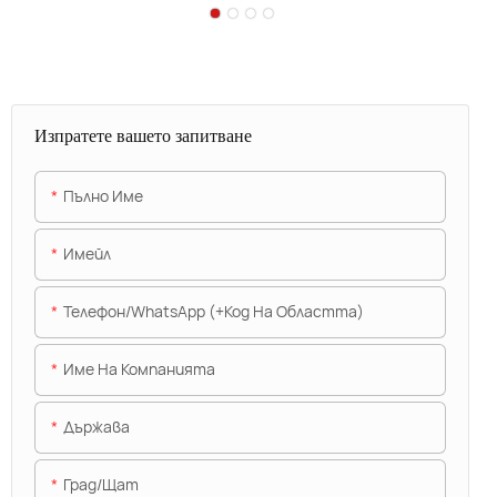
Изпратете вашето запитване
Пълно Име
Имейл
Телефон/WhatsApp (+Код На Областта)
Име На Компанията
Държава
Град/щат