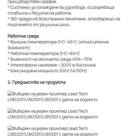
производствен график.
* Система за охлаждане въздух/вода, осигуряваща
стабилна и безопасна работа.
* 180-градусов всестранно печатане, отговарящо на
търсенето от различни ъгли.
Работна среда
* Външна температура 0ºC~45ºC (относителна
влажност)
* Работна температура 0ºC~60ºC
* Влажност на околната среда 45%~75%
* Атмосферно налягане <2000 м височина
* Консумирана мощност 200V 5A/50Hz
2. Предимства на продукта