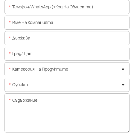
Телефон/WhatsApp (+Код На Областта)
Име На Компанията
Държава
Град/щат
Категория На Продуктите
Субект
Съдържание