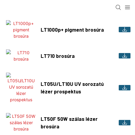
LT1000p+ pigment brosúra
LT710 brosúra
LT05U/LT10U UV sorozatú
lézer prospektus
LT50F 50W szálas lézer
brosúra