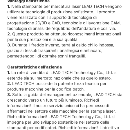
Vantaggi dell'azienda
1.
Nella stampante per marcatura laser LEAD TECH vengono
utilizzate tecnologie di produzione sofisticate. Il prodotto
viene realizzato con il supporto di tecnologie di
progettazione 2D/3D e CAD, tecnologie di lavorazione CAM,
tecnologie di analisi dell'equilibrio dell'andatura e così via.
2.
Questo prodotto ha ottenuto riconoscimenti internazionali
per le sue prestazioni e la sua qualità.
3.
Durante il freddo inverno, terrà al caldo chi lo indossa,
grazie ai tessuti traspiranti, anallergici e antiacaro,
permettendogli di dormire sonni tranquilli.
Caratteristiche dell'azienda
1.
La rete di vendita di LEAD TECH Technology Co., Ltd. si
estende sia sul mercato nazionale che su quello estero.
2.
LEAD TECH possiede la potente forza tecnica per
produrre macchine per la codifica batch.
3.
Sotto la guida del management aziendale, LEAD TECH sta
crescendo verso un futuro più luminoso. Richiedi
informazioni! Il nostro servizio unico ci ha permesso di
affermarci nel settore delle macchine per la stampa laser.
Richiedi informazioni! LEAD TECH Technology Co., Ltd. si
impegna per uno sviluppo sostenibile nel settore delle
stampanti per codificatori. Richiedi informazioni! L'obiettivo