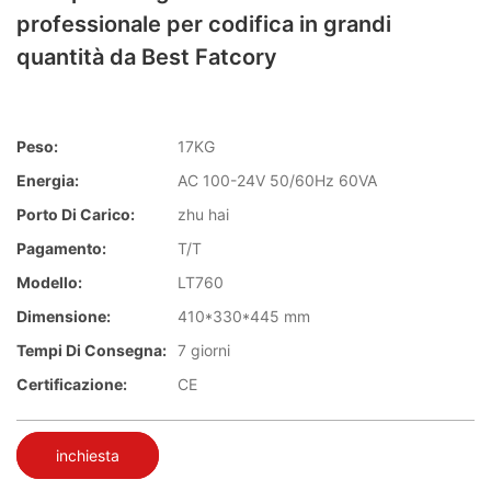
professionale per codifica in grandi
quantità da Best Fatcory
Peso:
17KG
Energia:
AC 100-24V 50/60Hz 60VA
Porto Di Carico:
zhu hai
Pagamento:
T/T
Modello:
LT760
Dimensione:
410*330*445 mm
Tempi Di Consegna:
7 giorni
Certificazione:
CE
inchiesta