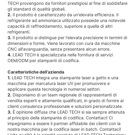
TECH provengono da fornitori prestigiosi al fine di soddisfare
gli standard di qualità globali.
2.
Il prodotto è caratterizzato da un'elevata efficienza. Il
refrigerante ad ammoniaca utilizzato possiede una notevole
capacità di raffreddamento, superiore a quella di altri
refrigeranti.
3.
Il prodotto si distingue per l'elevata precisione in termini di
dimensioni e forme. Viene lavorato con cura da macchine
CNC all'avanguardia, senza presentare alcun errore.
4.
LEAD TECH è specializzata nella fornitura di servizi
OEM/ODM per stampanti di codifica.
Caratteristiche dell'azienda
1.
LEAD TECH integra una stampante laser a getto e una
macchina per marcatura laser UV per promuovere e
applicare questa tecnologia in numerosi settori.
2.
Disponiamo di un team regionale di rappresentanti di
vendita esperti e altamente qualificati, in grado di fornire ai
clienti consulenza professionale e soluzioni personalizzate.
3.
È opinione diffusa che LEAD TECH si sia sempre attenuta
al principio della stampante di codifica. Contattaci! Ci
impegniamo a essere il partner affidabile dei clienti con la
nostra macchina per la codifica laser in batch. Contattaci!
L'alta qualità è la priorità assoluta di LEAD TECH Technology