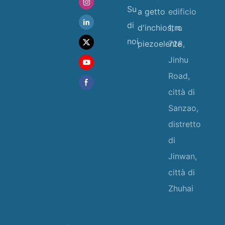
Su
a getto
edificio
di
d'inchiostro
1, n.
noi
piezoelente
728,
Jinhu
Road,
città di
Sanzao,
distretto
di
Jinwan,
città di
Zhuhai