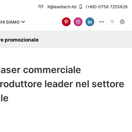
lt@leadtech.ltd
(+86)-0756 7255629
CHI SIAMO
re promozionale
laser commerciale
roduttore leader nel settore
le