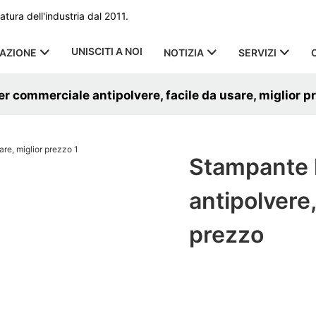
ura dell'industria dal 2011.
UNISCITI A NOI
CAZIONE
NOTIZIA
SERVIZI
r commerciale antipolvere, facile da usare, miglior p
Stampante 
antipolvere,
prezzo