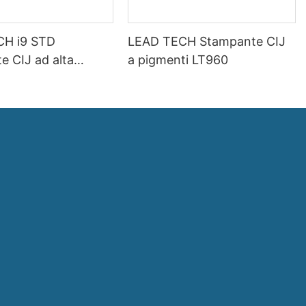
CH i9 STD
LEAD TECH Stampante CIJ
e CIJ ad alta
a pigmenti LT960
d