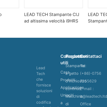
o
LEAD TECH Stampante CIJ
LEAD TE
ad altissima velocità i9HRS
Stampant
velocità
Collegamenti
Prodotti
Contattaci
utili
Stampante
Tel:
Lead
Casa
a getto
(+86)-0756
Tech
che
Prodotti
d'inchiostro
7255629
fornisce
Applicazione
continuo
E-mail :
soluzioni
Unisciti
Macchina
lt@leadtech.lt
di
codifica
a
di
Office