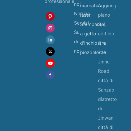
professionale
noi
marcatura
Aggiungi:
Notizia
laser
piano
Servizi
Stampante
3/4,
Su
a getto
edificio
di
d'inchiostro
1, n.
noi
piezoelente
728,
Jinhu
Road,
città di
Sanzao,
distretto
di
Jinwan,
città di