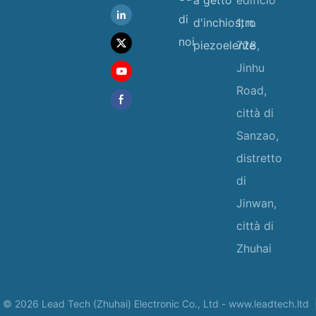
di
d'inchiostro
1, n.
noi
piezoelente
728,
Jinhu
Road,
città di
Sanzao,
distretto
di
Jinwan,
città di
Zhuhai
 © 2026 Lead Tech (Zhuhai) Electronic Co., Ltd -
www.leadtech.ltd