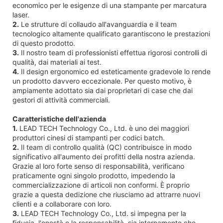
economico per le esigenze di una stampante per marcatura
laser.
2.
Le strutture di collaudo all'avanguardia e il team
tecnologico altamente qualificato garantiscono le prestazioni
di questo prodotto.
3.
Il nostro team di professionisti effettua rigorosi controlli di
qualità, dai materiali ai test.
4.
Il design ergonomico ed esteticamente gradevole lo rende
un prodotto davvero eccezionale. Per questo motivo, è
ampiamente adottato sia dai proprietari di case che dai
gestori di attività commerciali.
Caratteristiche dell'azienda
1.
LEAD TECH Technology Co., Ltd. è uno dei maggiori
produttori cinesi di stampanti per codici batch.
2.
Il team di controllo qualità (QC) contribuisce in modo
significativo all'aumento dei profitti della nostra azienda.
Grazie al loro forte senso di responsabilità, verificano
praticamente ogni singolo prodotto, impedendo la
commercializzazione di articoli non conformi. È proprio
grazie a questa dedizione che riusciamo ad attrarre nuovi
clienti e a collaborare con loro.
3.
LEAD TECH Technology Co., Ltd. si impegna per la
fiducia, l'onestà e la responsabilità, sia internamente che