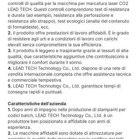
controlli di qualità per la macchina per marcatura laser CO2
LEAD TECH. Questi controlli comprendono test di resistenza
e durata (ad esempio, resistenza alla perforazione e
resistenza allo strappo), test ecologici (analisi del contenuto
di formaldeide), ecc.
2.
Il prodotto offre prestazioni di lavoro affidabili. È in grado
di resistere agli urti e a condizioni di lavoro con carichi
elevati senza compromettere la sua efficienza.
3.
Il prodotto è leggero e traspirante grazie ai tessuti di alta
qualità, due caratteristiche aggiuntive che contribuiscono a
migliorare il comfort durante il sonno.
4.
LEAD TECH Technology Co., Ltd. dispone di una rete di
vendita internazionale completa che offre assistenza tecnica
e commerciale tempestiva.
5.
LEAD TECH Technology Co., Ltd. garantisce tempi di
consegna rapidi e puntuali.
Caratteristiche dell'azienda
1.
Dopo anni di impegno nella produzione di stampanti per
codici batch, LEAD TECH Technology Co., Ltd. è un
produttore ben posizionato e affidabile con anni di
esperienza.
2.
Le macchine affidabili sono dotate di attrezzature per
garantire la qualità della macchina per la codifica dei lotti.