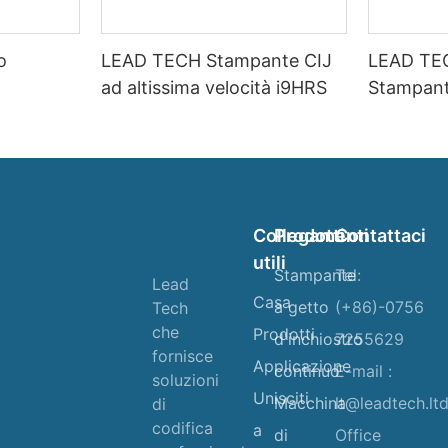
o
LEAD TECH Stampante CIJ
LEAD TE
ad altissima velocità i9HRS
Stampant
velocità
Collegamenti
Prodotti
Contattaci
utili
Stampante
Tel:
Lead
Casa
a getto
(+86)-0756
Tech
che
Prodotti
d'inchiostro
7255629
fornisce
Applicazione
continuo
E-mail :
soluzioni
Unisciti
Macchina
lt@leadtech.lt
di
codifica
a
di
Office