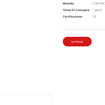
Modello:
LT8020F
Tempi Di Consegna:
7 giorni
Certificazione:
CE
inchiesta