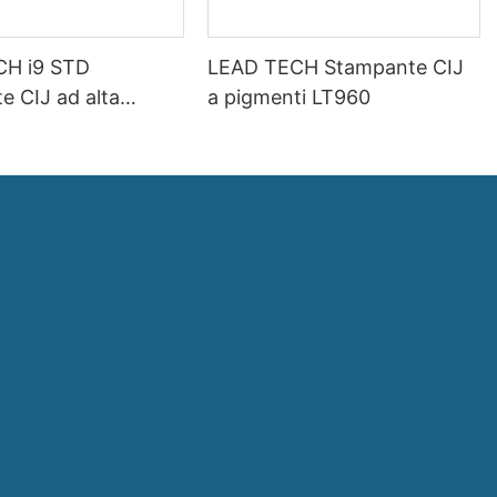
CH i9 STD
LEAD TECH Stampante CIJ
e CIJ ad alta
a pigmenti LT960
d