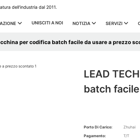
ura dell'industria dal 2011.
UNISCITI A NOI
CAZIONE
NOTIZIA
SERVIZI
hina per codifica batch facile da usare a prezzo sc
LEAD TECH 
batch facil
Porto Di Carico:
Zhuhai
Pagamento:
T/T