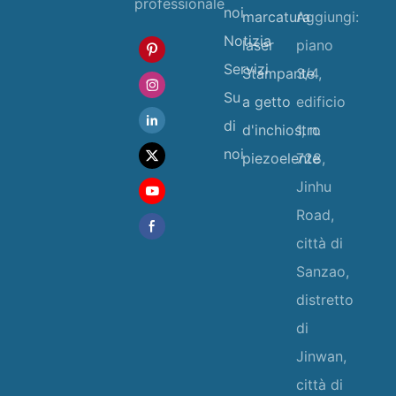
professionale
noi
marcatura
Aggiungi:
Notizia
laser
piano
Servizi
Stampante
3/4,
Su
a getto
edificio
di
d'inchiostro
1, n.
noi
piezoelente
728,
Jinhu
Road,
città di
Sanzao,
distretto
di
Jinwan,
città di