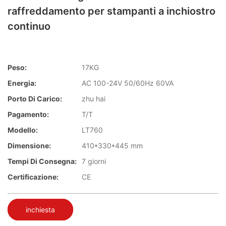
raffreddamento per stampanti a inchiostro
continuo
Peso:
17KG
Energia:
AC 100-24V 50/60Hz 60VA
Porto Di Carico:
zhu hai
Pagamento:
T/T
Modello:
LT760
Dimensione:
410*330*445 mm
Tempi Di Consegna:
7 giorni
Certificazione:
CE
inchiesta