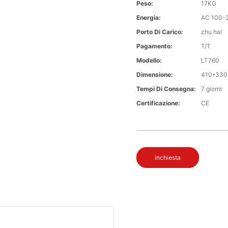
Peso:
17KG
Energia:
AC 100-
Porto Di Carico:
zhu hai
Pagamento:
T/T
Modello:
LT760
Dimensione:
410*330
Tempi Di Consegna:
7 giorni
Certificazione:
CE
inchiesta