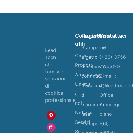
Collegamenti
Prodotti
Contattaci
utili
Stampante
Tel:
Lead
Casa
a getto
(+86)-0756
Tech
che
Prodotti
d'inchiostro
7255629
fornisce
Applicazione
continuo
E-mail :
soluzioni
Unisciti
Macchina
lt@leadtech.lt
di
codifica
a
di
Office
professionale
noi
marcatura
Aggiungi:
Notizia
laser
piano
Servizi
Stampante
3/4,
Su
a getto
edificio