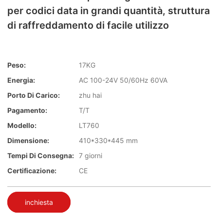
per codici data in grandi quantità, struttura
di raffreddamento di facile utilizzo
Peso:
17KG
Energia:
AC 100-24V 50/60Hz 60VA
Porto Di Carico:
zhu hai
Pagamento:
T/T
Modello:
LT760
Dimensione:
410*330*445 mm
Tempi Di Consegna:
7 giorni
Certificazione:
CE
inchiesta