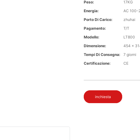
Peso:
17KG
Energia:
AC 100-
Porto Di Carico:
zhuhai
Pagamento:
T/T
Modello:
LT800
Dimensione:
454 x 31
Tempi Di Consegna:
7 giorni
Certificazione:
CE
inchiesta