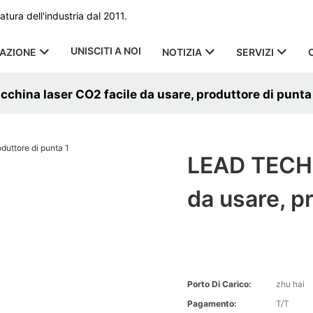
ura dell'industria dal 2011.
UNISCITI A NOI
CAZIONE
NOTIZIA
SERVIZI
hina laser CO2 facile da usare, produttore di punta
LEAD TECH 
da usare, p
Porto Di Carico:
zhu hai
Pagamento:
T/T