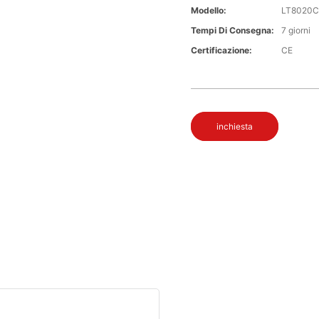
Modello:
LT8020
Tempi Di Consegna:
7 giorni
Certificazione:
CE
inchiesta