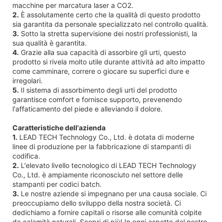
macchine per marcatura laser a CO2.
2.
È assolutamente certo che la qualità di questo prodotto
sia garantita da personale specializzato nel controllo qualità.
3.
Sotto la stretta supervisione dei nostri professionisti, la
sua qualità è garantita.
4.
Grazie alla sua capacità di assorbire gli urti, questo
prodotto si rivela molto utile durante attività ad alto impatto
come camminare, correre o giocare su superfici dure e
irregolari.
5.
Il sistema di assorbimento degli urti del prodotto
garantisce comfort e fornisce supporto, prevenendo
l'affaticamento del piede e alleviando il dolore.
Caratteristiche dell'azienda
1.
LEAD TECH Technology Co., Ltd. è dotata di moderne
linee di produzione per la fabbricazione di stampanti di
codifica.
2.
L'elevato livello tecnologico di LEAD TECH Technology
Co., Ltd. è ampiamente riconosciuto nel settore delle
stampanti per codici batch.
3.
Le nostre aziende si impegnano per una causa sociale. Ci
preoccupiamo dello sviluppo della nostra società. Ci
dedichiamo a fornire capitali o risorse alle comunità colpite
da calamità naturali. Scopri di più! In ogni aspetto del nostro