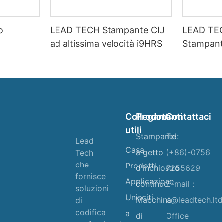
o
LEAD TECH Stampante CIJ
LEAD TE
ad altissima velocità i9HRS
Stampant
velocità
Collegamenti
Prodotti
Contattaci
utili
Stampante
Tel:
Lead
Casa
a getto
(+86)-0756
Tech
che
Prodotti
d'inchiostro
7255629
fornisce
Applicazione
continuo
E-mail :
soluzioni
Unisciti
Macchina
lt@leadtech.lt
di
codifica
a
di
Office