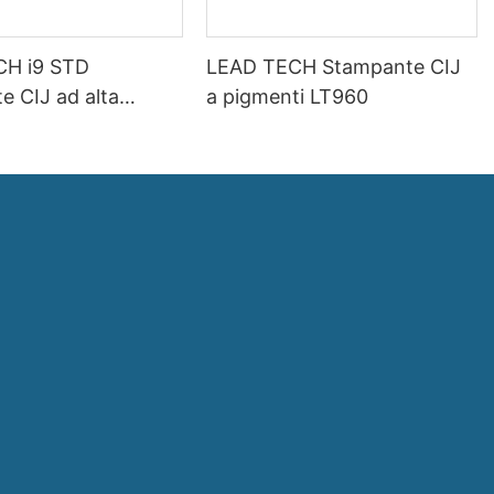
CH i9 STD
LEAD TECH Stampante CIJ
e CIJ ad alta
a pigmenti LT960
d