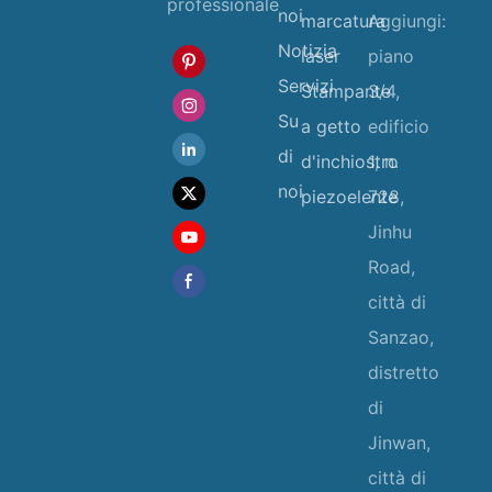
professionale
noi
marcatura
Aggiungi:
Notizia
laser
piano
Servizi
Stampante
3/4,
Su
a getto
edificio
di
d'inchiostro
1, n.
noi
piezoelente
728,
Jinhu
Road,
città di
Sanzao,
distretto
di
Jinwan,
città di