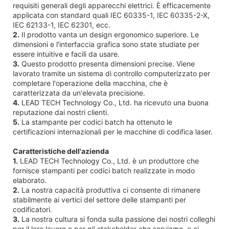
requisiti generali degli apparecchi elettrici. È efficacemente
applicata con standard quali IEC 60335-1, IEC 60335-2-X,
IEC 62133-1, IEC 62301, ecc.
2.
Il prodotto vanta un design ergonomico superiore. Le
dimensioni e l'interfaccia grafica sono state studiate per
essere intuitive e facili da usare.
3.
Questo prodotto presenta dimensioni precise. Viene
lavorato tramite un sistema di controllo computerizzato per
completare l'operazione della macchina, che è
caratterizzata da un'elevata precisione.
4.
LEAD TECH Technology Co., Ltd. ha ricevuto una buona
reputazione dai nostri clienti.
5.
La stampante per codici batch ha ottenuto le
certificazioni internazionali per le macchine di codifica laser.
Caratteristiche dell'azienda
1.
LEAD TECH Technology Co., Ltd. è un produttore che
fornisce stampanti per codici batch realizzate in modo
elaborato.
2.
La nostra capacità produttiva ci consente di rimanere
stabilmente ai vertici del settore delle stampanti per
codificatori.
3.
La nostra cultura si fonda sulla passione dei nostri colleghi
per il loro lavoro e per gli stakeholder che serviamo, e ci