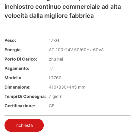
inchiostro continuo commerciale ad alta
velocità dalla migliore fabbrica
Peso:
17KG
Energia:
AC 100-24V 50/60Hz 60VA
Porto Di Carico:
zhu hai
Pagamento:
T/T
Modello:
LT760
Dimensione:
410*330*445 mm
Tempi Di Consegna:
7 giorni
Certificazione:
CE
inchiesta