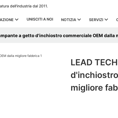
ura dell'industria dal 2011.
UNISCITI A NOI
CAZIONE
NOTIZIA
SERVIZI
pante a getto d'inchiostro commerciale OEM dalla m
LEAD TECH 
d'inchiostr
migliore fa