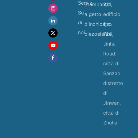
Servizi
Stampante
3/4,
Su
a getto
edificio
di
d'inchiostro
1, n.
noi
piezoelente
728,
Jinhu
Road,
città di
Sanzao,
distretto
di
Jinwan,
città di
Zhuhai