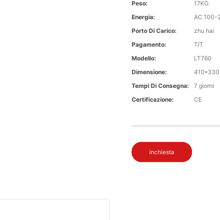
Peso:
17KG
Energia:
AC 100-
Porto Di Carico:
zhu hai
Pagamento:
T/T
Modello:
LT760
Dimensione:
410*330
Tempi Di Consegna:
7 giorni
Certificazione:
CE
inchiesta