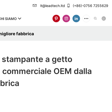
lt@leadtech.ltd
(+86)-0756 7255629
CHI SIAMO
igliore fabbrica
stampante a getto
o commerciale OEM dalla
bbrica