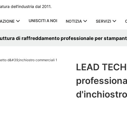
ura dell'industria dal 2011.
UNISCITI A NOI
CAZIONE
NOTIZIA
SERVIZI
ttura di raffreddamento professionale per stampanti
LEAD TECH 
professiona
d'inchiostr