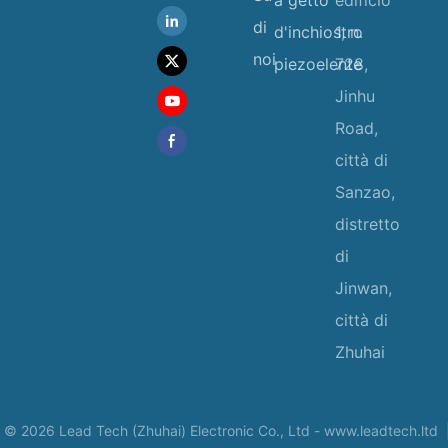
di
d'inchiostro
1, n.
noi
piezoelente
728,
Jinhu
Road,
città di
Sanzao,
distretto
di
Jinwan,
città di
Zhuhai
 © 2026 Lead Tech (Zhuhai) Electronic Co., Ltd -
www.leadtech.ltd