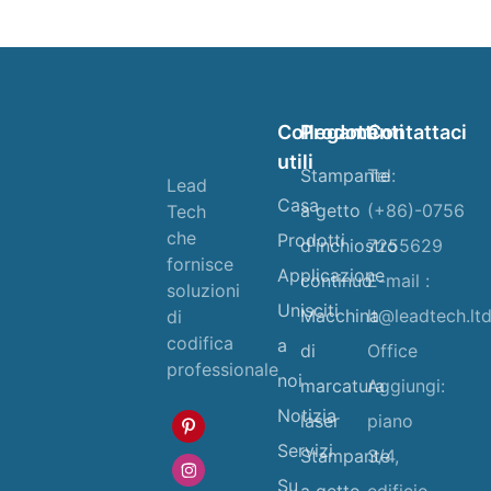
Collegamenti
Prodotti
Contattaci
utili
Stampante
Tel:
Lead
Casa
a getto
(+86)-0756
Tech
che
Prodotti
d'inchiostro
7255629
fornisce
Applicazione
continuo
E-mail :
soluzioni
Unisciti
Macchina
lt@leadtech.lt
di
codifica
a
di
Office
professionale
noi
marcatura
Aggiungi:
Notizia
laser
piano
Servizi
Stampante
3/4,
Su
a getto
edificio