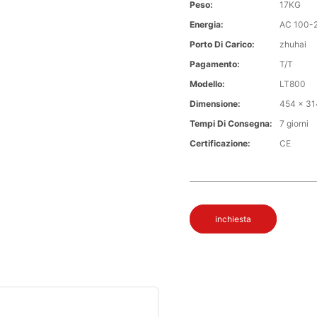
Peso:
17KG
Energia:
AC 100-
Porto Di Carico:
zhuhai
Pagamento:
T/T
Modello:
LT800
Dimensione:
454 x 31
Tempi Di Consegna:
7 giorni
Certificazione:
CE
inchiesta