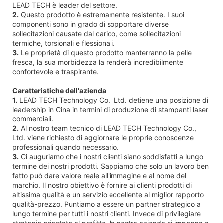
LEAD TECH è leader del settore.
2.
Questo prodotto è estremamente resistente. I suoi
componenti sono in grado di sopportare diverse
sollecitazioni causate dal carico, come sollecitazioni
termiche, torsionali e flessionali.
3.
Le proprietà di questo prodotto manterranno la pelle
fresca, la sua morbidezza la renderà incredibilmente
confortevole e traspirante.
Caratteristiche dell'azienda
1.
LEAD TECH Technology Co., Ltd. detiene una posizione di
leadership in Cina in termini di produzione di stampanti laser
commerciali.
2.
Al nostro team tecnico di LEAD TECH Technology Co.,
Ltd. viene richiesto di aggiornare le proprie conoscenze
professionali quando necessario.
3.
Ci auguriamo che i nostri clienti siano soddisfatti a lungo
termine dei nostri prodotti. Sappiamo che solo un lavoro ben
fatto può dare valore reale all'immagine e al nome del
marchio. Il nostro obiettivo è fornire ai clienti prodotti di
altissima qualità e un servizio eccellente al miglior rapporto
qualità-prezzo. Puntiamo a essere un partner strategico a
lungo termine per tutti i nostri clienti. Invece di privilegiare
strategie orientate al profitto, la nostra azienda si impegna a