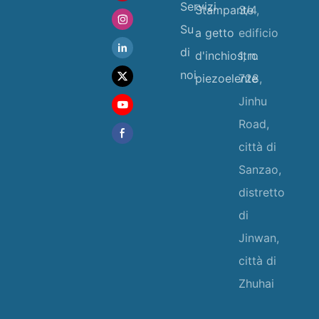
Servizi
Stampante
3/4,
Su
a getto
edificio
di
d'inchiostro
1, n.
noi
piezoelente
728,
Jinhu
Road,
città di
Sanzao,
distretto
di
Jinwan,
città di
Zhuhai