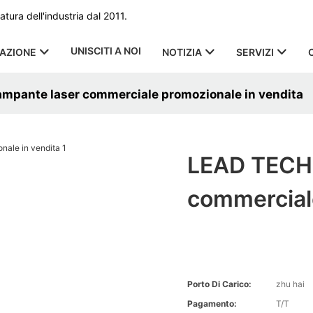
ura dell'industria dal 2011.
UNISCITI A NOI
CAZIONE
NOTIZIA
SERVIZI
mpante laser commerciale promozionale in vendita
LEAD TECH 
commerciale
Porto Di Carico:
zhu hai
Pagamento:
T/T