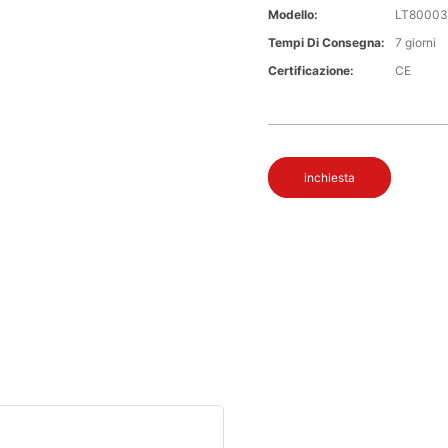
Modello:
LT80003
Tempi Di Consegna:
7 giorni
Certificazione:
CE
inchiesta