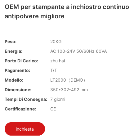
OEM per stampante a inchiostro continuo
antipolvere migliore
Peso:
20KG
Energia:
AC 100-24V 50/60Hz 60VA
Porto Di Carico:
zhu hai
Pagamento:
T/T
Modello:
LT2000（DEMO）
Dimensione:
350*302*492 mm
Tempi Di Consegna:
7 giorni
Certificazione:
CE
inchiesta