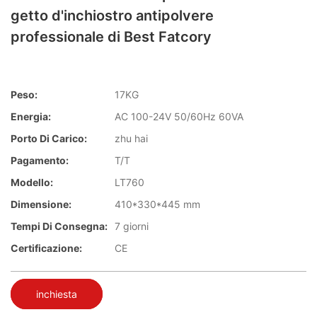
getto d'inchiostro antipolvere
professionale di Best Fatcory
Peso:
17KG
Energia:
AC 100-24V 50/60Hz 60VA
Porto Di Carico:
zhu hai
Pagamento:
T/T
Modello:
LT760
Dimensione:
410*330*445 mm
Tempi Di Consegna:
7 giorni
Certificazione:
CE
inchiesta