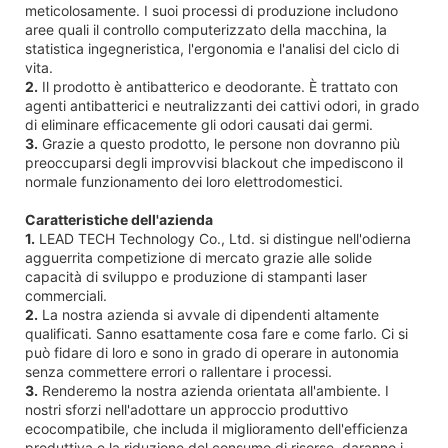
meticolosamente. I suoi processi di produzione includono
aree quali il controllo computerizzato della macchina, la
statistica ingegneristica, l'ergonomia e l'analisi del ciclo di
vita.
2.
Il prodotto è antibatterico e deodorante. È trattato con
agenti antibatterici e neutralizzanti dei cattivi odori, in grado
di eliminare efficacemente gli odori causati dai germi.
3.
Grazie a questo prodotto, le persone non dovranno più
preoccuparsi degli improvvisi blackout che impediscono il
normale funzionamento dei loro elettrodomestici.
Caratteristiche dell'azienda
1.
LEAD TECH Technology Co., Ltd. si distingue nell'odierna
agguerrita competizione di mercato grazie alle solide
capacità di sviluppo e produzione di stampanti laser
commerciali.
2.
La nostra azienda si avvale di dipendenti altamente
qualificati. Sanno esattamente cosa fare e come farlo. Ci si
può fidare di loro e sono in grado di operare in autonomia
senza commettere errori o rallentare i processi.
3.
Renderemo la nostra azienda orientata all'ambiente. I
nostri sforzi nell'adottare un approccio produttivo
ecocompatibile, che includa il miglioramento dell'efficienza
produttiva e la riduzione del consumo di risorse, daranno i