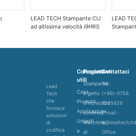
o
LEAD TECH Stampante CIJ
LEAD TE
ad altissima velocità i9HRS
Stampant
velocità
Collegamenti
Prodotti
Contattaci
utili
Stampante
Tel:
Lead
Casa
a getto
(+86)-0756
Tech
che
Prodotti
d'inchiostro
7255629
fornisce
Applicazione
continuo
E-mail :
soluzioni
Unisciti
Macchina
lt@leadtech.lt
di
codifica
a
di
Office