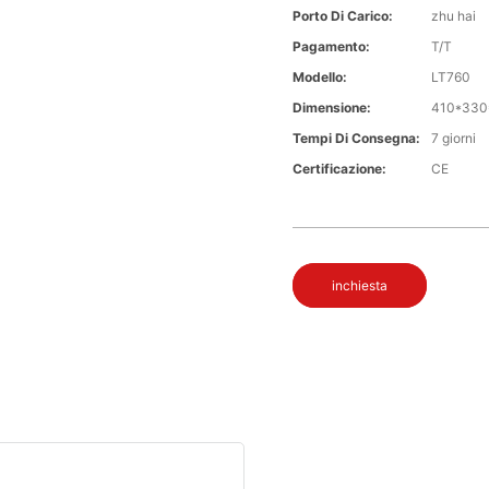
Porto Di Carico:
zhu hai
Pagamento:
T/T
Modello:
LT760
Dimensione:
410*330
Tempi Di Consegna:
7 giorni
Certificazione:
CE
inchiesta