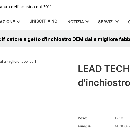
ura dell'industria dal 2011.
UNISCITI A NOI
CAZIONE
NOTIZIA
SERVIZI
ficatore a getto d'inchiostro OEM dalla migliore fabb
LEAD TECH c
d'inchiostr
Peso:
17KG
Energia:
AC 100-