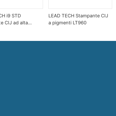
CH i9 STD
LEAD TECH Stampante CIJ
e CIJ ad alta
a pigmenti LT960
d