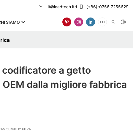
lt@leadtech.ltd
(+86)-0756 7255629
CHI SIAMO
rica
odificatore a getto
o OEM dalla migliore fabbrica
24V 50/60Hz 60VA