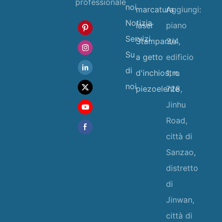
professionale
noi
marcatura
Aggiungi:
Notizia
laser
piano
Servizi
Stampante
3/4,
Su
a getto
edificio
di
d'inchiostro
1, n.
noi
piezoelente
728,
Jinhu
Road,
città di
Sanzao,
distretto
di
Jinwan,
città di