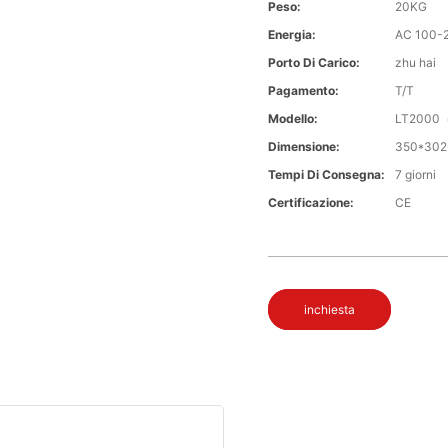
Peso:
20KG
Energia:
AC 100-
Porto Di Carico:
zhu hai
Pagamento:
T/T
Modello:
LT2000
Dimensione:
350*302
Tempi Di Consegna:
7 giorni
Certificazione:
CE
inchiesta