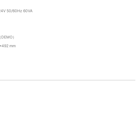
24V 50/60Hz 60VA
（DEMO）
*492 mm