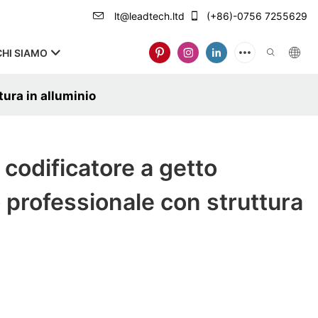
lt@leadtech.ltd
(+86)-0756 7255629
CHI SIAMO
tura in alluminio
odificatore a getto
o professionale con struttura