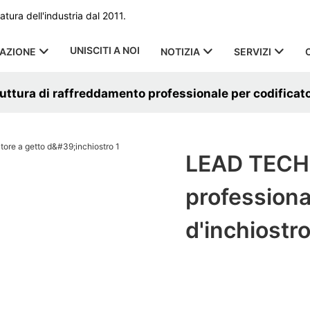
ura dell'industria dal 2011.
UNISCITI A NOI
CAZIONE
NOTIZIA
SERVIZI
ttura di raffreddamento professionale per codificator
LEAD TECH 
professiona
d'inchiostr