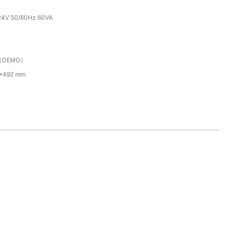
24V 50/60Hz 60VA
（DEMO）
*492 mm