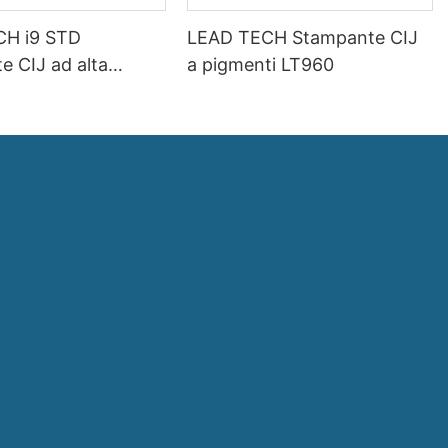
CH i9 STD
LEAD TECH Stampante CIJ
e CIJ ad alta
a pigmenti LT960
d