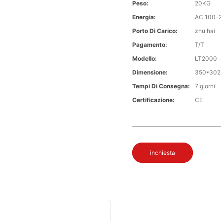
Peso:
20KG
Energia:
AC 100-
Porto Di Carico:
zhu hai
Pagamento:
T/T
Modello:
LT2000
Dimensione:
350*302
Tempi Di Consegna:
7 giorni
Certificazione:
CE
inchiesta