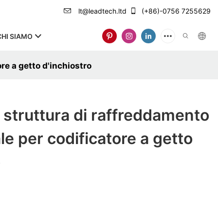
lt@leadtech.ltd
(+86)-0756 7255629
CHI SIAMO
e a getto d'inchiostro
struttura di raffreddamento
le per codificatore a getto
o