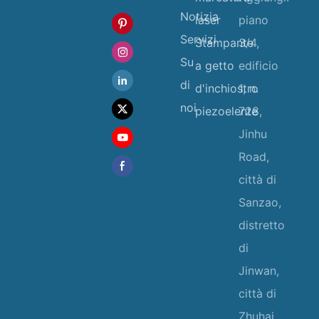
Notizia
laser
piano
Servizi
Stampante
3/4,
Su
a getto
edificio
di
d'inchiostro
1, n.
noi
piezoelente
728,
Jinhu
Road,
città di
Sanzao,
distretto
di
Jinwan,
città di
Zhuhai