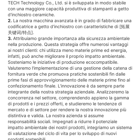
TECH Technology Co., Ltd. si è sviluppata in modo stabile
con una maggiore capacità produttiva di stampanti a getto
d'inchiostro ceramiche.
2.
La nostra macchina avanzata è in grado di fabbricare una
codificatrice a getto d'inchiostro con caratteristiche di [拓展
关键词/特点].
3.
Attribuiamo grande importanza alla sicurezza ambientale
nella produzione. Questa strategia offre numerosi vantaggi
ai nostri clienti: chi utilizza meno materie prime ed energia,
infatti, può anche migliorare il proprio impatto ambientale.
Sosteniamo le iniziative di produzione ecocompatibile.
Valuteremo l'implementazione di una gestione della catena di
fornitura verde che promuova pratiche sostenibili fin dalle
prime fasi di approvvigionamento delle materie prime fino al
confezionamento finale. L'innovazione è da sempre parte
integrante della nostra strategia aziendale. Analizzeremo la
concorrenza nel settore, comprendendo appieno la gamma
di prodotti e i prezzi offerti, e studieremo le tendenze di
mercato e di settore per rendere la nostra innovazione più
distintiva e valida. La nostra azienda si assume
responsabilità sociali. Impegnati a ridurre il potenziale
impatto ambientale dei nostri prodotti, integriamo un sistema
di valutazione del ciclo di vita per lo sviluppo di nuovi
prodotti sostenibili.