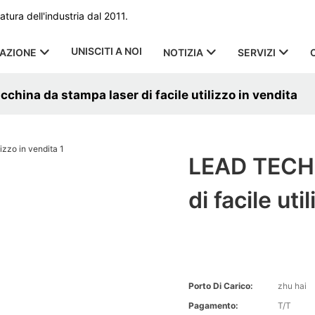
ura dell'industria dal 2011.
UNISCITI A NOI
CAZIONE
NOTIZIA
SERVIZI
hina da stampa laser di facile utilizzo in vendita
LEAD TECH 
di facile uti
Porto Di Carico:
zhu hai
Pagamento:
T/T