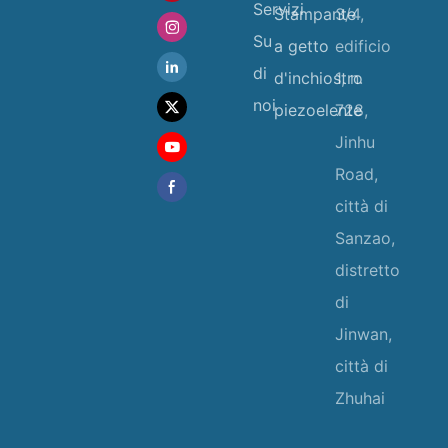
Servizi
Stampante
3/4,
Su
a getto
edificio
di
d'inchiostro
1, n.
noi
piezoelente
728,
Jinhu
Road,
città di
Sanzao,
distretto
di
Jinwan,
città di
Zhuhai