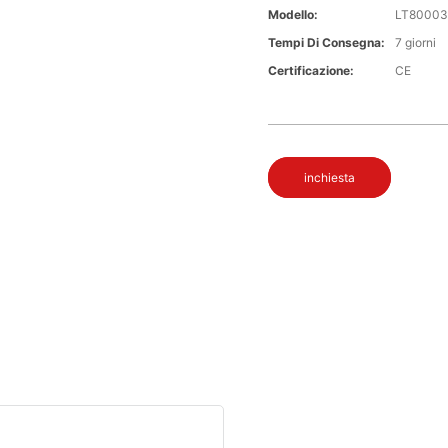
Modello:
LT80003
Tempi Di Consegna:
7 giorni
Certificazione:
CE
inchiesta