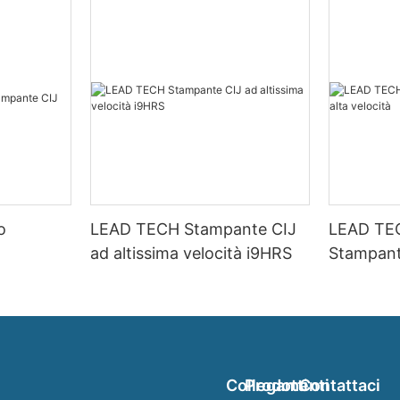
o
LEAD TECH Stampante CIJ
LEAD TE
ad altissima velocità i9HRS
Stampant
velocità
Collegamenti
Prodotti
Contattaci