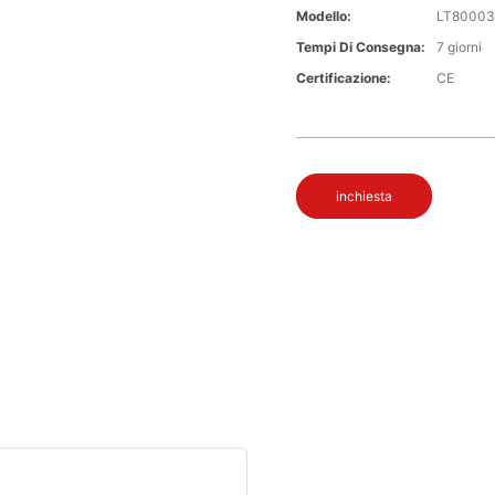
Modello:
LT80003
Tempi Di Consegna:
7 giorni
Certificazione:
CE
inchiesta