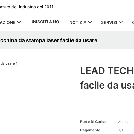
ura dell'industria dal 2011.
UNISCITI A NOI
CAZIONE
NOTIZIA
SERVIZI
china da stampa laser facile da usare
LEAD TECH 
facile da us
Porto Di Carico:
zhu hai
Pagamento:
T/T