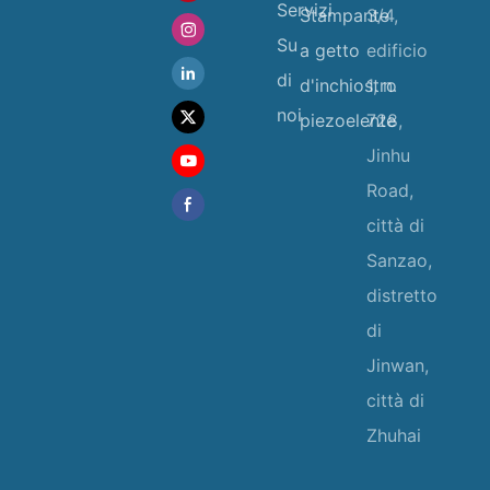
Servizi
Stampante
3/4,
Su
a getto
edificio
di
d'inchiostro
1, n.
noi
piezoelente
728,
Jinhu
Road,
città di
Sanzao,
distretto
di
Jinwan,
città di
Zhuhai