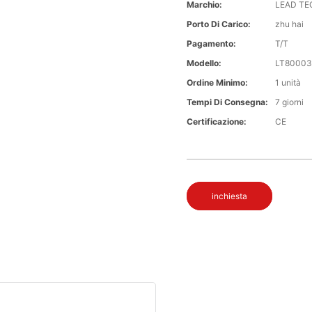
Marchio:
LEAD TE
Porto Di Carico:
zhu hai
Pagamento:
T/T
Modello:
LT80003
Ordine Minimo:
1 unità
Tempi Di Consegna:
7 giorni
Certificazione:
CE
inchiesta