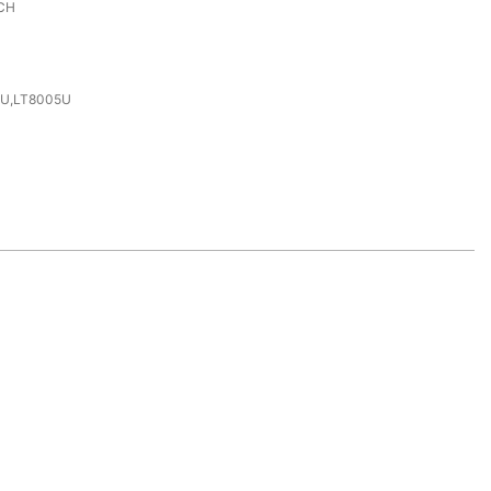
CH
U,LT8005U