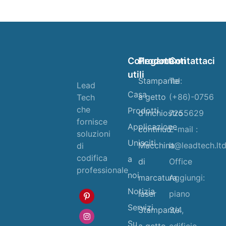
Collegamenti
Prodotti
Contattaci
utili
Stampante
Tel:
Lead
Casa
a getto
(+86)-0756
Tech
che
Prodotti
d'inchiostro
7255629
fornisce
Applicazione
continuo
E-mail :
soluzioni
Unisciti
Macchina
lt@leadtech.lt
di
codifica
a
di
Office
professionale
noi
marcatura
Aggiungi:
Notizia
laser
piano
Servizi
Stampante
3/4,
Su
a getto
edificio