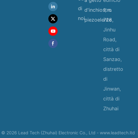
di
d'inchiostro
1, n.
noi
piezoelente
728,
Jinhu
Road,
città di
Sanzao,
distretto
di
Jinwan,
città di
Zhuhai
 © 2026 Lead Tech (Zhuhai) Electronic Co., Ltd -
www.leadtech.ltd