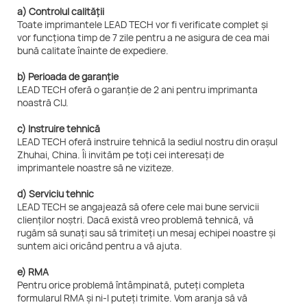
a) Controlul calității
Toate imprimantele LEAD TECH vor fi verificate complet și
vor funcționa timp de 7 zile pentru a ne asigura de cea mai
bună calitate înainte de expediere.
b) Perioada de garanție
LEAD TECH oferă o garanție de 2 ani pentru imprimanta
noastră CIJ.
c) Instruire tehnică
LEAD TECH oferă instruire tehnică la sediul nostru din orașul
Zhuhai, China. Îi invităm pe toți cei interesați de
imprimantele noastre să ne viziteze.
d) Serviciu tehnic
LEAD TECH se angajează să ofere cele mai bune servicii
clienților noștri. Dacă există vreo problemă tehnică, vă
rugăm să sunați sau să trimiteți un mesaj echipei noastre și
suntem aici oricând pentru a vă ajuta.
e) RMA
Pentru orice problemă întâmpinată, puteți completa
formularul RMA și ni-l puteți trimite. Vom aranja să vă