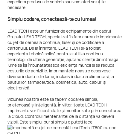
expediem produsul de schimb sau vom oferi soluțiile
necesare.
Simplu codare, conectează-te cu lumea!
LEAD TECH este un furnizor de echipamente din cadrul
Grupului LEAD TECH, specializat în fabricarea de imprimante
cu jet de cerneală continuă, laser și de codificare a
cartonului. De la înființare, LEAD TECH și-a folosit
experiența tehnică solidă pentru a utiliza continuu
tehnologii de ultimă generație, ajutând clienții din întreaga
lume să își îmbunătățească eficiența muncii și să reducă
costurile de achiziție. Imprimantele noastre deservesc
diverse industrii din lume, inclusiv industria alimentară, a
băuturilor, farmaceutică, cosmetică, auto, cabluri și
electronică.
Viziunea noastră este să facem codarea simplă,
prietenoasă și inteligentă. În viitor, toate LEAD TECH
imprimante vor fi controlate și monitorizate prin conectarea
la Cloud. Controlul mentenanței de la distanță va deveni
vizibil. Este simplu, pur și simplu o puteți face!