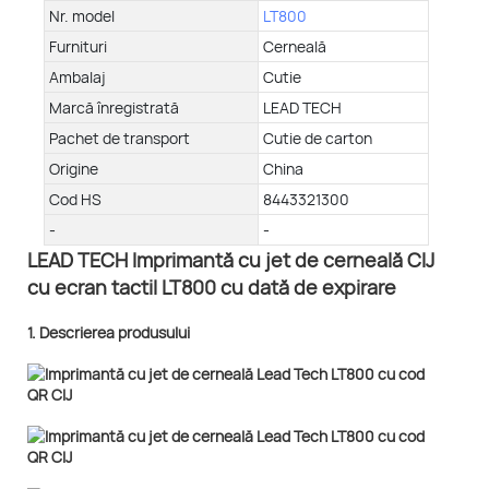
Nr. model
LT800
Furnituri
Cerneală
Ambalaj
Cutie
Marcă înregistrată
LEAD TECH
Pachet de transport
Cutie de carton
Origine
China
Cod HS
8443321300
-
-
LEAD TECH Imprimantă cu jet de cerneală CIJ
cu ecran tactil LT800 cu dată de expirare
1. Descrierea produsului