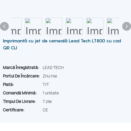
Imprimantă cu jet de cerneală Lead Tech LT800 cu cod
QR CIJ
Marcă Înregistrată:
LEAD TECH
Portul De Încărcare:
Zhu Hai
Plată:
T/T
Comandă Minimă:
1 unitate
Timpul De Livrare:
7 zile
Certificare:
CE