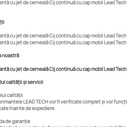
ții
a noastră
ul calității și servicii
ul calității
rimantele LEAD TECH vor fi verificate complet și vor funcți
tate înainte de expediere.
da de garanție