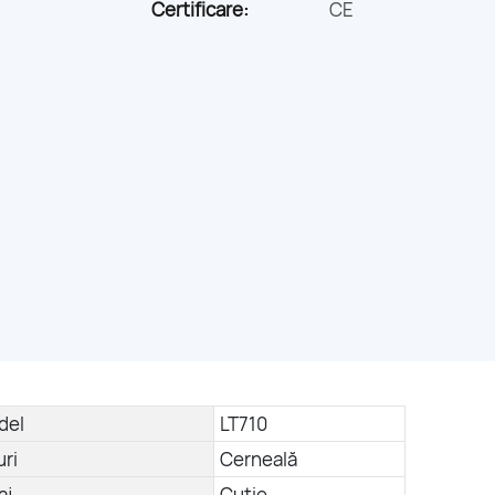
Certificare:
CE
del
LT710
uri
Cerneală
aj
Cutie