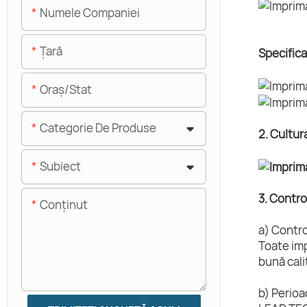
Numele Companiei
Ţară
Specifica
Oraș/stat
Categorie De Produse
2. Cultur
Subiect
3. Control
Conţinut
a) Control
Toate imp
bună cali
b) Perioa