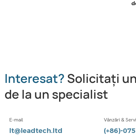
LEAD TECH i9 STD Imprimantă CIJ
d
de mare viteză
Interesat?
Solicitați u
de la un specialist
E-mail
Vânzări & Servi
lt@leadtech.ltd
(+86)-07