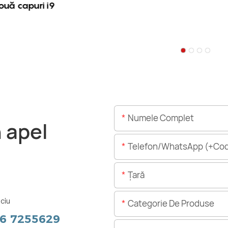
ouă capuri i9
Numele Complet
n apel
Telefon/WhatsApp (+Cod
Ţară
ciu
Categorie De Produse
56 7255629