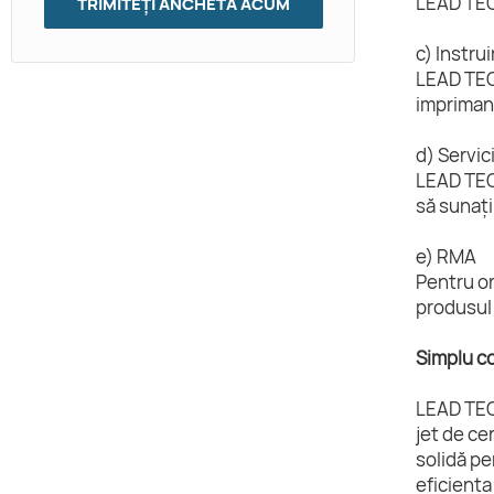
LEAD TECH
TRIMITEȚI ANCHETĂ ACUM
c) Instru
LEAD TECH
imprimant
d) Servic
LEAD TECH
să sunați
e) RMA
Pentru or
produsul 
Simplu c
LEAD TEC
jet de ce
solidă pe
eficiența