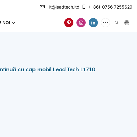
lt@leadtech.ltd
(+86)-0756 7255629
 NOI
ontinuă cu cap mobil Lead Tech Lt710