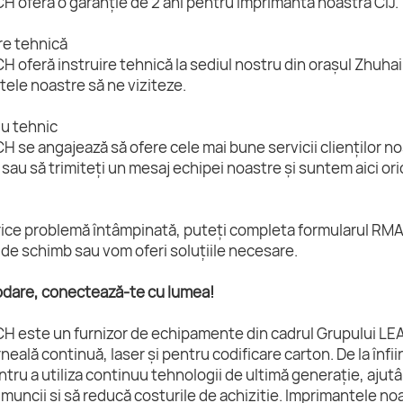
 oferă o garanție de 2 ani pentru imprimanta noastră CIJ.
ire tehnică
 oferă instruire tehnică la sediul nostru din orașul Zhuhai, 
ele noastre să ne viziteze.
iu tehnic
 se angajează să ofere cele mai bune servicii clienților n
 sau să trimiteți un mesaj echipei noastre și suntem aici ori
ice problemă întâmpinată, puteți completa formularul RMA ș
de schimb sau vom oferi soluțiile necesare.
odare, conectează-te cu lumea!
H este un furnizor de echipamente din cadrul Grupului LEA
rneală continuă, laser și pentru codificare carton. De la înf
ntru a utiliza continuu tehnologii de ultimă generație, ajut
 muncii și să reducă costurile de achiziție. Imprimantele no