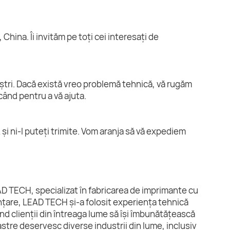
China. Îi invităm pe toți cei interesați de
oștri. Dacă există vreo problemă tehnică, vă rugăm
când pentru a vă ajuta.
i ni-l puteți trimite. Vom aranja să vă expediem
D TECH, specializat în fabricarea de imprimante cu
iințare, LEAD TECH și-a folosit experiența tehnică
ând clienții din întreaga lume să își îmbunătățească
astre deservesc diverse industrii din lume, inclusiv