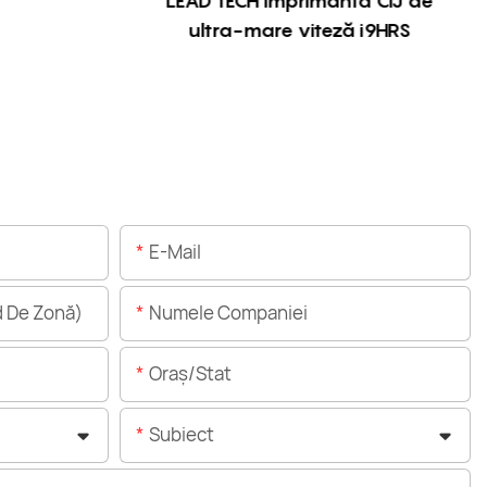
LEAD TECH Imprimantă CIJ de
ultra-mare viteză i9HRS
E-Mail
 De Zonă)
Numele Companiei
Oraș/stat
Subiect