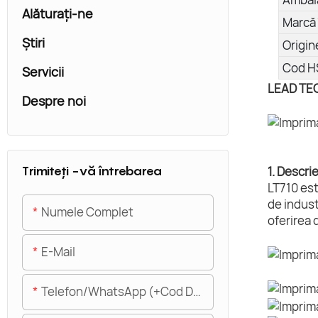
Alăturaţi-ne
Marcă 
Ştiri
Origin
Cod H
Servicii
LEAD TECH
Despre noi
Trimiteți -vă întrebarea
1. Descri
LT710 est
de indust
Numele Complet
oferirea 
E-Mail
Telefon/WhatsApp (+Cod De Zonă)