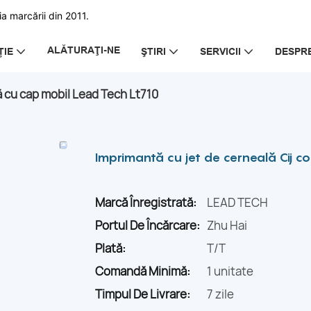
a marcării din 2011.
ALĂTURAŢI-NE
ȚIE
ŞTIRI
SERVICII
DESPRE
ă cu cap mobil Lead Tech Lt710
Imprimantă cu jet de cerneală Cij c
Marcă Înregistrată:
LEAD TECH
Portul De Încărcare:
Zhu Hai
Plată:
T/T
Comandă Minimă:
1 unitate
Timpul De Livrare:
7 zile