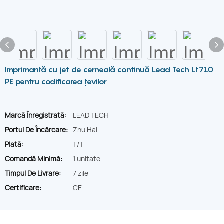
Imprimantă cu jet de cerneală continuă Lead Tech Lt710
PE pentru codificarea țevilor
Marcă Înregistrată:
LEAD TECH
Portul De Încărcare:
Zhu Hai
Plată:
T/T
Comandă Minimă:
1 unitate
Timpul De Livrare:
7 zile
Certificare:
CE