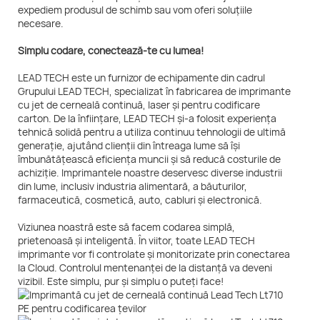
expediem produsul de schimb sau vom oferi soluțiile
necesare.
Simplu codare, conectează-te cu lumea!
LEAD TECH este un furnizor de echipamente din cadrul
Grupului LEAD TECH, specializat în fabricarea de imprimante
cu jet de cerneală continuă, laser și pentru codificare
carton. De la înființare, LEAD TECH și-a folosit experiența
tehnică solidă pentru a utiliza continuu tehnologii de ultimă
generație, ajutând clienții din întreaga lume să își
îmbunătățească eficiența muncii și să reducă costurile de
achiziție. Imprimantele noastre deservesc diverse industrii
din lume, inclusiv industria alimentară, a băuturilor,
farmaceutică, cosmetică, auto, cabluri și electronică.
Viziunea noastră este să facem codarea simplă,
prietenoasă și inteligentă. În viitor, toate LEAD TECH
imprimante vor fi controlate și monitorizate prin conectarea
la Cloud. Controlul mentenanței de la distanță va deveni
vizibil. Este simplu, pur și simplu o puteți face!