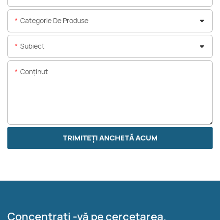
Categorie De Produse
Subiect
Conţinut
TRIMITEȚI ANCHETĂ ACUM
Concentrați -vă pe cercetarea,