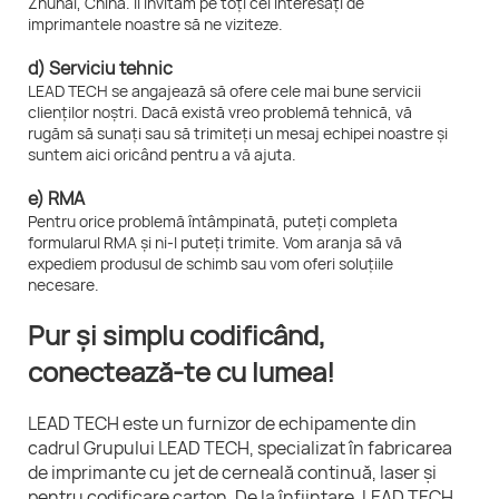
Zhuhai, China. Îi invităm pe toți cei interesați de
imprimantele noastre să ne viziteze.
d) Serviciu tehnic
LEAD TECH se angajează să ofere cele mai bune servicii
clienților noștri. Dacă există vreo problemă tehnică, vă
rugăm să sunați sau să trimiteți un mesaj echipei noastre și
suntem aici oricând pentru a vă ajuta.
e) RMA
Pentru orice problemă întâmpinată, puteți completa
formularul RMA și ni-l puteți trimite. Vom aranja să vă
expediem produsul de schimb sau vom oferi soluțiile
necesare.
Pur și simplu codificând,
conectează-te cu lumea!
LEAD TECH este un furnizor de echipamente din
cadrul Grupului LEAD TECH, specializat în fabricarea
de imprimante cu jet de cerneală continuă, laser și
pentru codificare carton. De la înființare, LEAD TECH