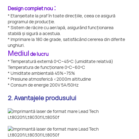
:
Design complet nou
* Etanșeitate la praf în toate direcțiile, ceea ce asigură
programul de producție.
* Sistem de răcire cu aer/apă, asigurând funcționarea
stabilă și sigură a acestuia.
* Imprimare la 180 de grade, satisfăcând cererea din diferite
unghiuri.
Mediul
de lucru
* Temperatură externă 0ºC~45ºC (umiditate relativă)
Temperatura de funcționare 0ºC~60ºC
* Umiditate ambientală 45%~75%
* Presiune atmosferică <2000m altitudine
* Consum de energie 200V 5A/50Hz
2. Avantajele produsului