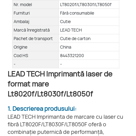
Nr. model
LT8020f/LT8030f/LT8050f
Furnituri
Fără consumabile
Ambalaj
Cutie
Marcă înregistrată
LEAD TECH
Pachet de transport
Cutie de carton
Origine
China
Cod HS
8443321200
-
-
LEAD TECH Imprimantă laser de
format mare
Lt8020f/Lt8030f/Lt8050f
1. Descrierea produsului:
LEAD TECH Imprimanta de marcare cu laser cu
fibră LT8020F/LT8030F/LT8050F oferă o
combinație puternică de performanță,