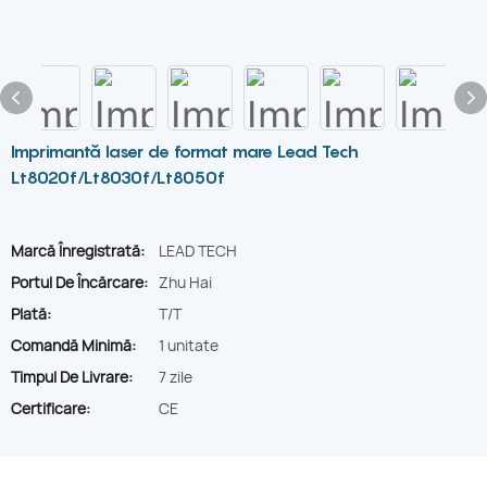
Imprimantă laser de format mare Lead Tech
Lt8020f/Lt8030f/Lt8050f
Marcă Înregistrată:
LEAD TECH
Portul De Încărcare:
Zhu Hai
Plată:
T/T
Comandă Minimă:
1 unitate
Timpul De Livrare:
7 zile
Certificare:
CE